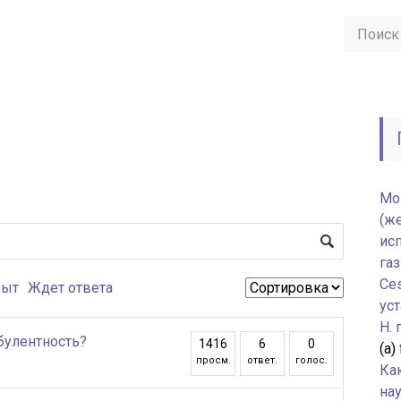
Мо
(ж
ис
газ
Ce
рыт
Ждет ответа
уст
H.
булентность?
1416
6
0
(а)
просм.
ответ.
голос.
Ка
нау