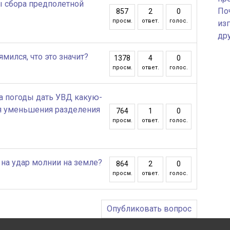
 сбора предполетной
По
857
2
0
просм.
ответ.
голос.
изг
др
ился, что это значит?
1378
4
0
просм.
ответ.
голос.
за погоды дать УВД какую-
я уменьшения разделения
764
1
0
просм.
ответ.
голос.
 на удар молнии на земле?
864
2
0
просм.
ответ.
голос.
Опубликовать вопрос