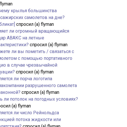
 flyman
чему крылья большинства
ссажирских самолетов на дне?
бликат]
спросил (а) flyman
ияет ли огромный вращающийся
дар АВАКС на летные
рактеристики?
спросил (а) flyman
жете ли вы пометить / связаться с
молетом с помощью портативного
дио в случае чрезвычайной
туации?
спросил (а) flyman
яется ли порча логотипа
иакомпании разрушенного самолета
законной?
спросил (а) flyman
ть ли потолок на погодных условиях?
осил (а) flyman
ляется ли число Рейнольдса
нкцией потока жидкости или
епятствия?
спросил (а) flyman