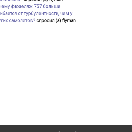
чему фюзеляж 757 больше
ибается от турбулентности, чем у
угих самолетов?
спросил (а) flyman