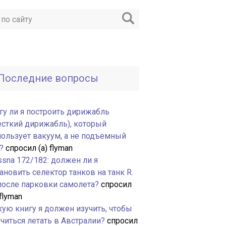
Последние вопросы
гу ли я построить дирижабль
есткий дирижабль), который
пользует вакуум, а не подъемный
?
спросил (а) flyman
ssna 172/182: должен ли я
ановить селектор танков на танк R.
 после парковки самолета?
спросил
 flyman
кую книгу я должен изучить, чтобы
читься летать в Австралии?
спросил