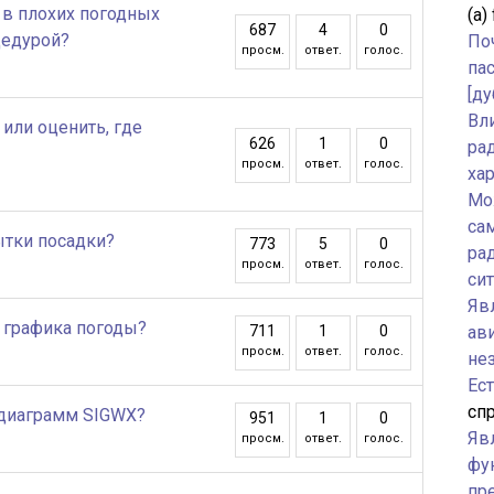
7 в плохих погодных
(а)
687
4
0
цедурой?
По
просм.
ответ.
голос.
па
[ду
Вл
 или оценить, где
626
1
0
ра
просм.
ответ.
голос.
ха
Мо
са
ытки посадки?
773
5
0
ра
просм.
ответ.
голос.
си
Явл
 графика погоды?
711
1
0
ав
просм.
ответ.
голос.
не
Ес
спр
 диаграмм SIGWX?
951
1
0
Яв
просм.
ответ.
голос.
фу
пр