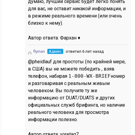
думаю, лучший сервис будет легко понять
для вас, не оставит
никакой
информации, и
в режиме реального времени (или очень
близко к нему).
Автор ответа:
Фархан ♦
flyman
Админ.
ответил 6 лет назад
@pheidlauf для простоты (по крайней мере,
в США) вы не можете победить , взяв
телефон, набирая
1-800-WX-BRIEF
номер
и разговаривая с реальным живым
человеком. Вы получите ту же
информацию от DUAT/DUATS и других
официальных служб брифинга, но наличие
реального человека для просмотра
информации полезно.
Автор ответа:
voretaq7