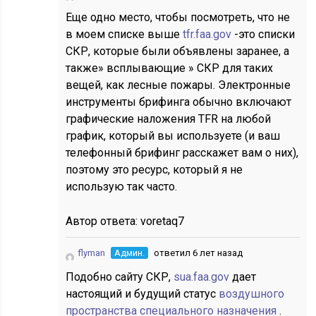
Еще одно место, чтобы посмотреть, что не
в моем списке выше
tfr.faa.gov
-это списки
СКР, которые были объявлены заранее, а
также» всплывающие » СКР для таких
вещей, как лесные пожары. Электронные
инструменты брифинга обычно включают
графические наложения TFR на любой
график, который вы используете (и ваш
телефонный брифинг расскажет вам о них),
поэтому это ресурс, который я не
использую так часто.
Автор ответа:
voretaq7
flyman
Админ.
ответил 6 лет назад
Подобно сайту СКР,
sua.faa.gov
дает
настоящий и будущий статус
воздушного
пространства специального назначения
.