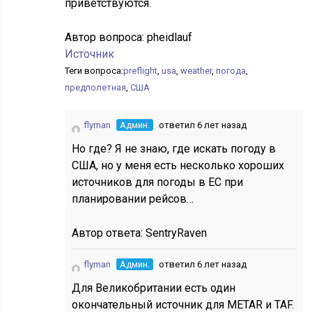
приветствуются.
Автор вопроса:
pheidlauf
Источник
Теги вопроса:
preflight
,
usa
,
weather
,
погода
,
предполетная
,
США
flyman
Админ.
ответил 6 лет назад
Но где? Я не знаю, где искать погоду в
США, но у меня есть несколько хороших
источников для погоды в ЕС при
планировании рейсов…
Автор ответа:
SentryRaven
flyman
Админ.
ответил 6 лет назад
Для Великобритании есть один
окончательный источник для METAR и TAF.