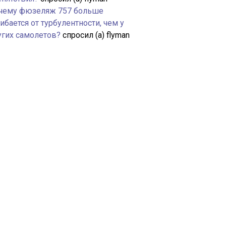
чему фюзеляж 757 больше
ибается от турбулентности, чем у
угих самолетов?
спросил (а) flyman