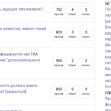
(а)
в, ищущих пассажиров?
По
752
4
0
просм.
ответ.
голос.
па
[ду
Вл
к известно, имеют тихий
829
3
0
ра
просм.
ответ.
голос.
ха
Мо
са
фицируется как FAA-
ра
ия “дополнительного
904
2
0
си
просм.
ответ.
голос.
Явл
ав
не
ности должен иметь
Ес
843
0
0
а? [закрытый]
спр
просм.
ответ.
голос.
Яв
фу
пр