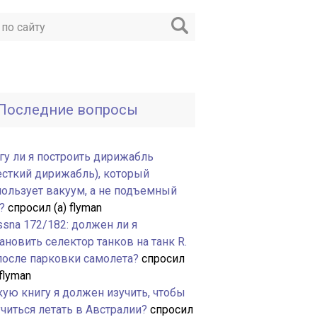
Последние вопросы
гу ли я построить дирижабль
есткий дирижабль), который
пользует вакуум, а не подъемный
?
спросил (а) flyman
ssna 172/182: должен ли я
ановить селектор танков на танк R.
 после парковки самолета?
спросил
 flyman
кую книгу я должен изучить, чтобы
читься летать в Австралии?
спросил