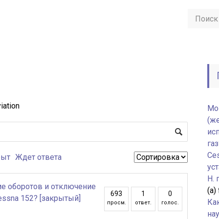
iation
Мо
(ж
ис
газ
Ce
рыт
Ждет ответа
уст
H.
е оборотов и отключение
(а)
693
1
0
essna 152? [закрытый]
Ка
просм.
ответ.
голос.
нау