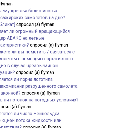
 flyman
чему крылья большинства
ссажирских самолетов на дне?
бликат]
спросил (а) flyman
ияет ли огромный вращающийся
дар АВАКС на летные
рактеристики?
спросил (а) flyman
жете ли вы пометить / связаться с
молетом с помощью портативного
дио в случае чрезвычайной
туации?
спросил (а) flyman
яется ли порча логотипа
иакомпании разрушенного самолета
законной?
спросил (а) flyman
ть ли потолок на погодных условиях?
осил (а) flyman
ляется ли число Рейнольдса
нкцией потока жидкости или
епятствия?
спросил (а) flyman