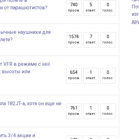
ри полете в
740
5
0
По
и от парашютистов?
просм.
ответ.
голос.
изг
др
бычные наушники для
1574
7
0
лете?
просм.
ответ.
голос.
т VFR в режиме c veil
к высоты или
654
1
0
просм.
ответ.
голос.
a 182JT-a, хотя он еще не
761
1
0
просм.
ответ.
голос.
ить 3/4 акции и