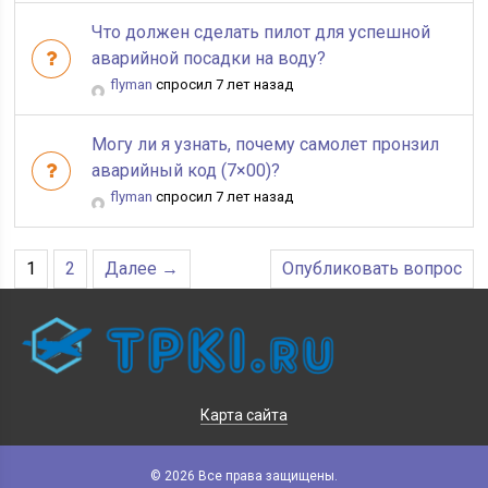
Что должен сделать пилот для успешной
аварийной посадки на воду?
flyman
спросил 7 лет назад
Могу ли я узнать, почему самолет пронзил
аварийный код (7×00)?
flyman
спросил 7 лет назад
1
2
Далее →
Опубликовать вопрос
Карта сайта
© 2026 Все права защищены.