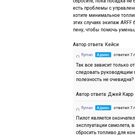
сбросите, пока посадка не
есть проблемы с управлени
хотите минимальное топли
этих случаях экипаж ARFF 
пену, чтобы помочь умень
Автор ответа:
Кейси
flyman
Админ.
ответил 7 
Так все зависит только о
следовать руководящим 
полезность не очевидна?
Автор ответа:
Джей Карр
flyman
Админ.
ответил 7 
Пилот является окончат
эксплуатации самолета, 
сбросить топливо для кон