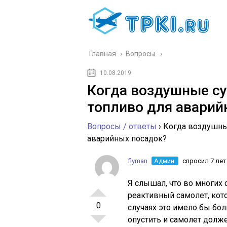
Главная
›
Вопросы
10.08.2019
Когда воздушные с
топливо для аварий
Вопросы / ответы
›
Когда воздушны
аварийных посадок?
flyman
Админ.
спросил 7 лет
Я слышал, что во многих 
реактивный самолет, кот
0
случаях это имело бы бо
опустить и самолет долж