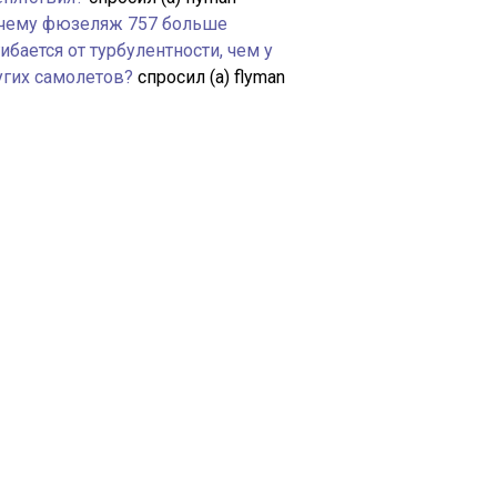
чему фюзеляж 757 больше
ибается от турбулентности, чем у
угих самолетов?
спросил (а) flyman