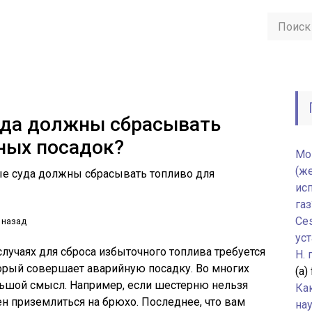
уда должны сбрасывать
ных посадок?
Мо
(ж
е суда должны сбрасывать топливо для
ис
газ
Ce
 назад
уст
случаях для сброса избыточного топлива требуется
H.
орый совершает аварийную посадку. Во многих
(а)
льшой смысл. Например, если шестерню нельзя
Ка
ен приземлиться на брюхо. Последнее, что вам
нау