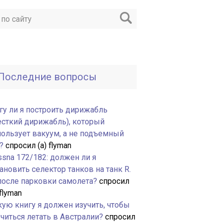
Последние вопросы
гу ли я построить дирижабль
есткий дирижабль), который
пользует вакуум, а не подъемный
?
спросил (а) flyman
ssna 172/182: должен ли я
ановить селектор танков на танк R.
 после парковки самолета?
спросил
 flyman
кую книгу я должен изучить, чтобы
читься летать в Австралии?
спросил