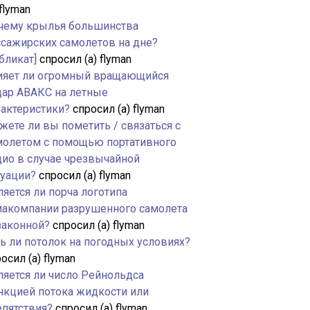
 flyman
чему крылья большинства
ссажирских самолетов на дне?
бликат]
спросил (а) flyman
ияет ли огромный вращающийся
дар АВАКС на летные
рактеристики?
спросил (а) flyman
жете ли вы пометить / связаться с
молетом с помощью портативного
дио в случае чрезвычайной
туации?
спросил (а) flyman
яется ли порча логотипа
иакомпании разрушенного самолета
законной?
спросил (а) flyman
ть ли потолок на погодных условиях?
осил (а) flyman
ляется ли число Рейнольдса
нкцией потока жидкости или
епятствия?
спросил (а) flyman