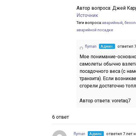
Автор вопроса:
Джей Кар
Источник
Теги вопроса:
аварийный
,
безоп
аварийной посадке
flyman
Админ.
ответил 7
Мое понимание-основно
самолеты обычно взлет
посадочного веса (с на
транзита). Если возника
сгорели достаточно топл
Автор ответа:
voretaq7
6 ответ
flyman
Админ.
ответил 7 лет 