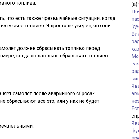
ивного топлива.
(а)
По
ь, что есть также чрезвычайные ситуации, когда
па
вать свое топливо. Я просто не уверен, что они
[ду
Вл
ра
 самолет должен сбрасывать топливо перед
ха
й мере, когда желательно сбрасывать топливо
Мо
са
ра
си
Явл
аняет самолет после аварийного сброса?
ав
 не сбрасывают все это, или у них не будет
не
Ес
спр
Яв
ечательными.
фу
пр