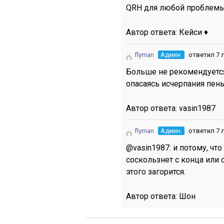
QRH для любой проблемы,
Автор ответа:
Кейси ♦
flyman
Админ.
ответил 7 
Больше не рекомендуется
опасаясь исчерпания пен
Автор ответа:
vasin1987
flyman
Админ.
ответил 7 
@vasin1987: и потому, что
соскользнет с конца или
этого загорится.
Автор ответа:
Шон