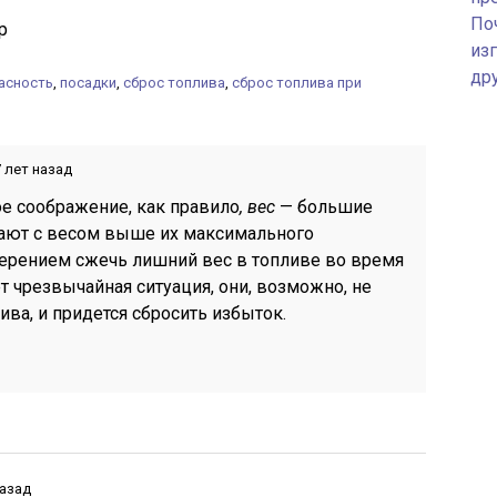
По
р
изг
др
асность
,
посадки
,
сброс топлива
,
сброс топлива при
 лет назад
е соображение, как правило
, вес
— большие
ают с весом выше их максимального
мерением сжечь лишний вес в топливе во время
ет чрезвычайная ситуация, они, возможно, не
ива, и придется сбросить избыток.
назад