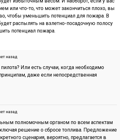
 будет избыточным весом. И наоборот, если у вас
ем или что-то, что может закончиться плохо, вы
во, чтобы уменьшить потенциал для пожара. В
будет распылять на взлетно-посадочную полосу
шить потенциал пожара.
лет назад
т пилота? Или есть случаи, когда необходимо
принципам, даже если непосредственная
лет назад
ельным полномочным органом по всем аспектам
включая решение о сбросе топлива. Предложение
кретного сценария, вероятно, предлагается в