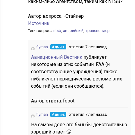
каким-либо Агентством, таким как NTSB?
Автор вопроса:
-Стайлер
Источник
Теги вопроса:
ntsb
,
аварийный
,
транспондер
flyman
Админ.
ответил 7 лет назад
Авиационный Вестник
публикует
некоторые из этих событий. FAA (и
соответствующие учреждения) также
публикуют периодические резюме этих
событий (если они сообщаются).
Автор ответа:
fooot
flyman
Админ.
ответил 7 лет назад
На самом деле это был бы действительно
хороший ответ 🙂