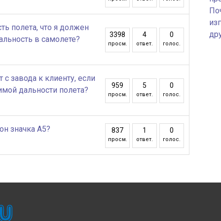
По
изг
ть полета, что я должен
др
3398
4
0
альность в самолете?
просм.
ответ.
голос.
с завода к клиенту, если
959
5
0
имой дальности полета?
просм.
ответ.
голос.
он значка A5?
837
1
0
просм.
ответ.
голос.