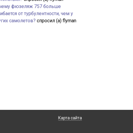
чему фюзеляж 757 больше
ибается от турбулентности, чем у
угих самолетов?
спросил (а) flyman
Карта сайта