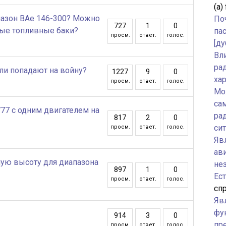
(а)
азон BAe 146-300? Можно
По
727
1
0
ные топливные баки?
па
просм.
ответ.
голос.
[ду
Вл
ра
ли попадают на войну?
1227
9
0
ха
просм.
ответ.
голос.
Мо
са
777 с одним двигателем на
ра
817
2
0
си
просм.
ответ.
голос.
Явл
ав
ую высоту для диапазона
не
897
1
0
Ес
просм.
ответ.
голос.
спр
Яв
фу
914
3
0
пр
просм.
ответ.
голос.