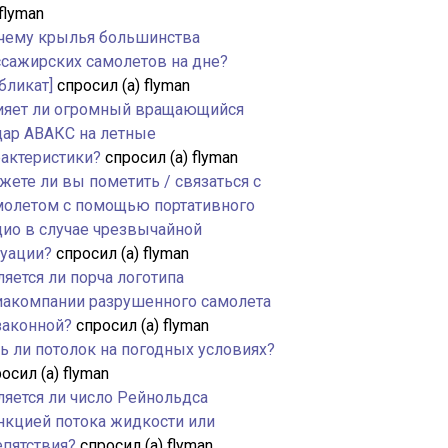
 flyman
чему крылья большинства
ссажирских самолетов на дне?
бликат]
спросил (а) flyman
ияет ли огромный вращающийся
дар АВАКС на летные
рактеристики?
спросил (а) flyman
жете ли вы пометить / связаться с
молетом с помощью портативного
дио в случае чрезвычайной
туации?
спросил (а) flyman
яется ли порча логотипа
иакомпании разрушенного самолета
законной?
спросил (а) flyman
ть ли потолок на погодных условиях?
осил (а) flyman
ляется ли число Рейнольдса
нкцией потока жидкости или
епятствия?
спросил (а) flyman