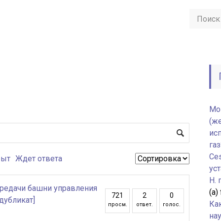
Мо
(ж
ис
газ
Ce
рыт
Ждет ответа
уст
H.
ередачи башни управления
(а)
721
2
0
убликат]
Ка
просм.
ответ.
голос.
нау