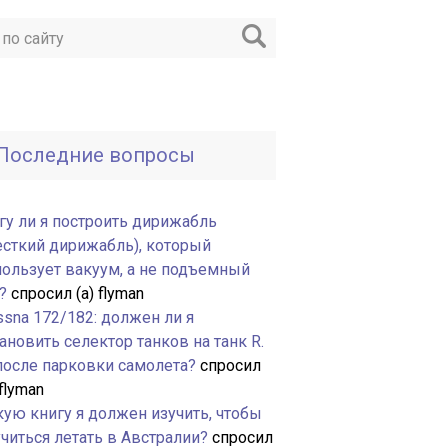
Последние вопросы
гу ли я построить дирижабль
есткий дирижабль), который
пользует вакуум, а не подъемный
?
спросил (а) flyman
ssna 172/182: должен ли я
ановить селектор танков на танк R.
 после парковки самолета?
спросил
 flyman
кую книгу я должен изучить, чтобы
читься летать в Австралии?
спросил