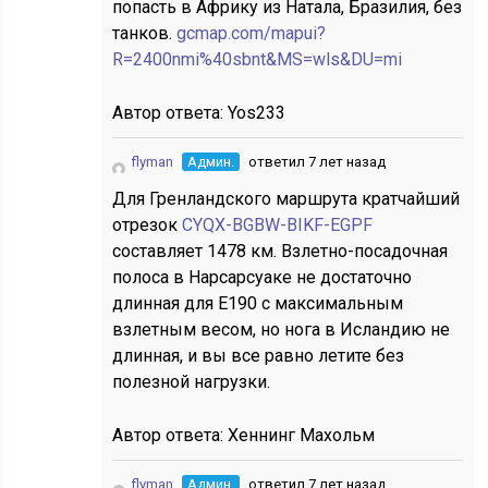
попасть в Африку из Натала, Бразилия, без
танков.
gcmap.com/mapui?
R=2400nmi%40sbnt&MS=wls&DU=mi
Автор ответа:
Yos233
flyman
Админ.
ответил 7 лет назад
Для Гренландского маршрута кратчайший
отрезок
CYQX-BGBW-BIKF-EGPF
составляет 1478 км. Взлетно-посадочная
полоса в Нарсарсуаке не достаточно
длинная для E190 с максимальным
взлетным весом, но нога в Исландию не
длинная, и вы все равно летите без
полезной нагрузки.
Автор ответа:
Хеннинг Махольм
flyman
Админ.
ответил 7 лет назад