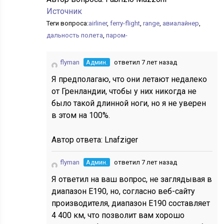
Источник
Теги вопроса:
airliner
,
ferry-flight
,
range
,
авиалайнер
,
дальность полета
,
паром-
flyman
Админ.
ответил 7 лет назад
Я предполагаю, что они летают недалеко
от Гренландии, чтобы у них никогда не
было такой длинной ноги, но я не уверен
в этом на 100%.
Автор ответа:
Lnafziger
flyman
Админ.
ответил 7 лет назад
Я ответил на ваш вопрос, не заглядывая в
диапазон E190, но, согласно веб-сайту
производителя, диапазон E190 составляет
4 400 км, что позволит вам хорошо