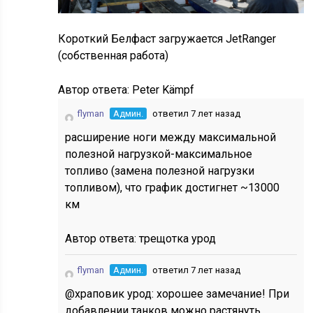
Короткий Белфаст загружается JetRanger
(собственная работа)
Автор ответа:
Peter Kämpf
flyman
Админ.
ответил 7 лет назад
расширение ноги между максимальной
полезной нагрузкой-максимальное
топливо (замена полезной нагрузки
топливом), что график достигнет ~13000
км
Автор ответа:
трещотка урод
flyman
Админ.
ответил 7 лет назад
@храповик урод: хорошее замечание! При
добавлении танков можно растянуть