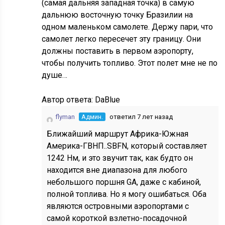
(самая дальняя западная точка) в самую
дальнюю восточную точку Бразилии на
одном маленьком самолете. Держу пари, что
самолет легко пересечет эту границу. Они
должны поставить в первом аэропорту,
чтобы получить топливо. Этот полет мне не по
душе…
Автор ответа:
DaBlue
flyman
Админ.
ответил 7 лет назад
Ближайший маршрут Африка-Южная
Америка-ГВНП..SBFN, который составляет
1242 Нм, и это звучит так, как будто он
находится вне диапазона для любого
небольшого поршня GA, даже с кабиной,
полной топлива. Но я могу ошибаться. Оба
являются островными аэропортами с
самой короткой взлетно-посадочной