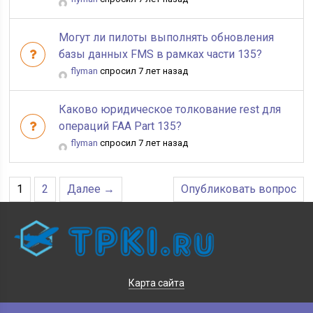
Могут ли пилоты выполнять обновления
базы данных FMS в рамках части 135?
flyman
спросил 7 лет назад
Каково юридическое толкование rest для
операций FAA Part 135?
flyman
спросил 7 лет назад
1
2
Далее →
Опубликовать вопрос
Карта сайта