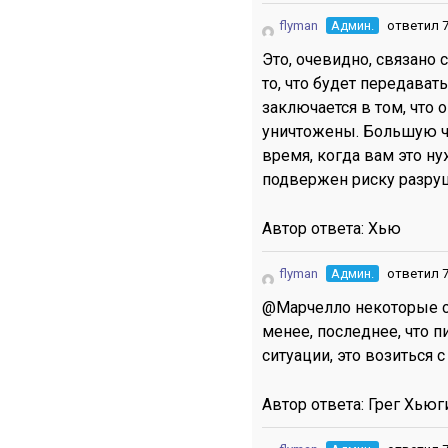
flyman
Админ.
ответил 7
Это, очевидно, связано
то, что будет передава
заключается в том, что о
уничтожены. Большую ча
время, когда вам это ну
подвержен риску разру
Автор ответа:
Хью
flyman
Админ.
ответил 7
@Марчелло некоторые с
менее, последнее, что п
ситуации, это возиться
Автор ответа:
Грег Хьюг