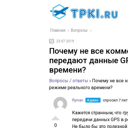
Главная
›
Вопросы
23.07.2019
Почему не все ком
передают данные G
времени?
Вопросы / ответы
›
Почему не все 
режиме реального времени?
flyman
Админ.
спросил 7 лет
Кажется странным, что гр
передачи данных GPS в р
0
Не было бы это полезной