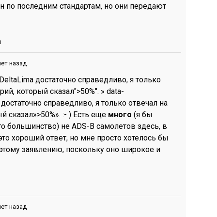
н по последним стандартам, но они передают
а
лет назад
»@DeltaLima достаточно справедливо, я только
ий, который сказал">50%". » data-
 достаточно справедливо, я только отвечал на
 сказал»>50%». :- ) Есть еще
много
(я бы
то большинство) не ADS-B самолетов здесь, в
 это хороший ответ, но мне просто хотелось бы
 этому заявлению, поскольку оно широкое и
лет назад