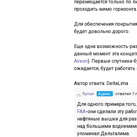
перемещается только по ли
проходить мимо горизонта.
Для обеспечения покрытия
будет довольно дорого.
Еще одна возможность-раз
данный момент эта концепци
Aireon
). Первые спутники б
ожидается, будет работать 
Автор ответа:
DeltaLima
flyman
Админ.
ответил 7 
Для одного примера того,
FAA
-они сделали эту рабо
нефтяные вышки для разм
над большими водоемами 
упоминал Дельталима.