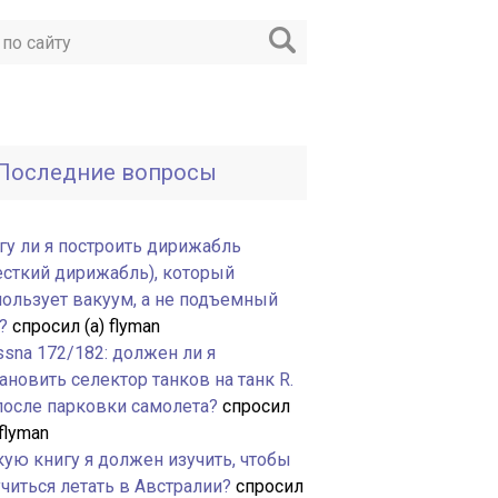
Последние вопросы
гу ли я построить дирижабль
есткий дирижабль), который
пользует вакуум, а не подъемный
?
спросил (а) flyman
ssna 172/182: должен ли я
ановить селектор танков на танк R.
 после парковки самолета?
спросил
 flyman
кую книгу я должен изучить, чтобы
читься летать в Австралии?
спросил