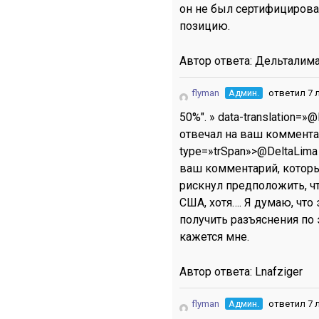
он не был сертифицирова
позицию.
Автор ответа:
Дельталим
flyman
Админ.
ответил 7 
50%". » data-translation=
отвечал на ваш комментар
type=»trSpan»>@DeltaLima
ваш комментарий, который
рискнул предположить, ч
США, хотя…. Я думаю, что
получить разъяснения по
кажется мне.
Автор ответа:
Lnafziger
flyman
Админ.
ответил 7 