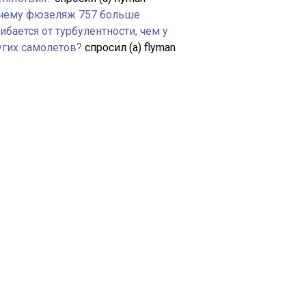
чему фюзеляж 757 больше
ибается от турбулентности, чем у
угих самолетов?
спросил (а) flyman