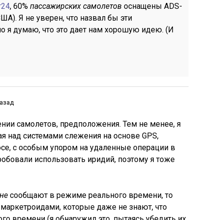
r24
, 60%
пассажирских самолетов
оснащены ADS-
ША). Я не уверен, что назвал бы эти
о я думаю, что это дает нам хорошую идею. (И
назад
нии самолетов, предположения. Тем не менее, я
ая над системами слежения на основе GPS,
се, с особым упором на удаленные операции в
робовали использовать иридий, поэтому я тоже
не
сообщают в режиме реального времени, то
маркетроидами, которые даже не знают, что
го времени (я обнаружил это, пытаясь убедить их