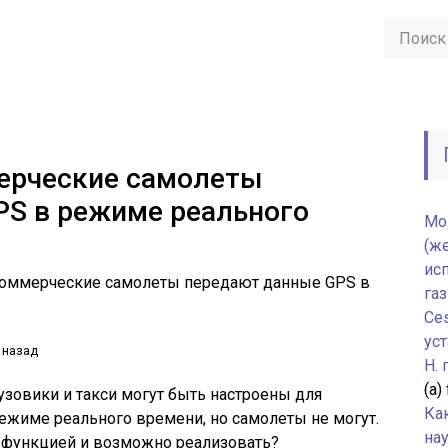
мерческие самолеты
PS в режиме реального
Мо
(ж
ис
коммерческие самолеты передают данные GPS в
газ
Ce
уст
 назад
H.
(а)
узовики и такси могут быть настроены для
Ка
ежиме реального времени, но самолеты не могут.
нау
 функцией и возможно реализовать?