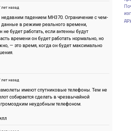
По
 лет назад
изг
 с недавним падением MH370. Ограничение с чем-
др
ть данные в режиме реального времени,
н не будет работать, если антенны будут
сть времени он будет работать нормально, но
жно, — это время, когда он будет максимально
шения.
 лет назад
амолеты имеют спутниковые телефоны. Тем не
илот собирается сделать в чрезвычайной
 с громоздким неудобным телефоном.
илл