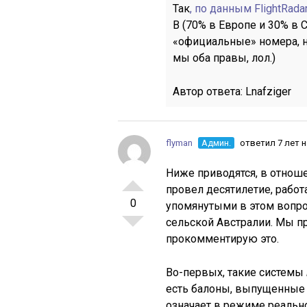
Так
, по данным FlightRada
B (70% в Европе и 30% в С
«официальные» номера, н
мы оба правы, лол.)
Автор ответа:
Lnafziger
flyman
Админ.
ответил 7 лет 
Ниже приводятся, в отноше
провел десятилетие, работ
0
упомянутыми в этом вопро
сельской Австралии. Мы п
прокомментирую это.
Во-первых, такие системы
есть балоны, выпущенные 
означает в режиме реально