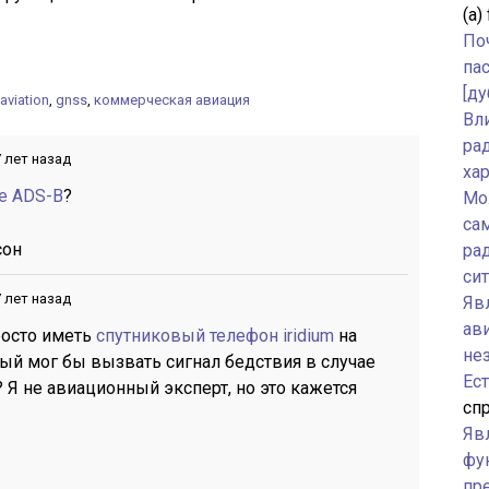
(а)
По
па
[ду
aviation
,
gnss
,
коммерческая авиация
Вл
ра
 лет назад
ха
е ADS-B
?
Мо
са
сон
ра
си
 лет назад
Явл
ав
росто иметь
спутниковый телефон iridium
на
не
ый мог бы вызвать сигнал бедствия в случае
Ес
 Я не авиационный эксперт, но это кажется
спр
Яв
фу
пр