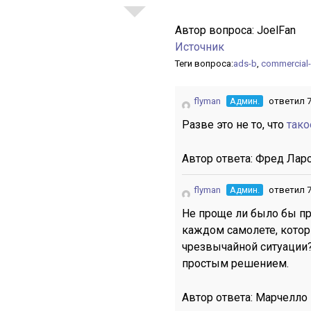
Автор вопроса:
JoelFan
Источник
Теги вопроса:
ads-b
,
commercial-
flyman
Админ.
ответил 7
Разве это не то, что
тако
Автор ответа:
Фред Лар
flyman
Админ.
ответил 7
Не проще ли было бы п
каждом самолете, котор
чрезвычайной ситуации?
простым решением.
Автор ответа:
Марчелло