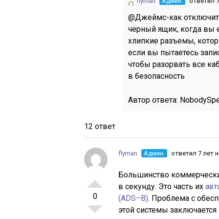
flyman
Админ.
ответил 7
@Джеймс-как отключить
черный ящик, когда вы 
хлипкие разъемы, котор
если вы пытаетесь запи
чтобы разорвать все ка
в безопасность
Автор ответа:
NobodySpe
12 ответ
flyman
Админ.
ответил 7 лет 
Большинство коммерчески
в секунду. Это часть их
авт
0
(ADS–B)
. Проблема с обес
этой системы заключается в