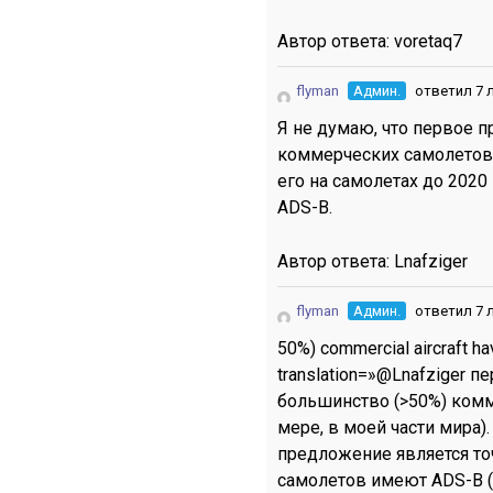
Автор ответа:
voretaq7
flyman
Админ.
ответил 7 
Я не думаю, что первое 
коммерческих самолетов,
его на самолетах до 2020 
ADS-B.
Автор ответа:
Lnafziger
flyman
Админ.
ответил 7 
50%) commercial aircraft hav
translation=»@Lnafziger 
большинство (>50%) комм
мере, в моей части мира).
предложение является т
самолетов имеют ADS-B (п