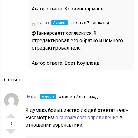
Автор ответа:
Корвинстармаст
flyman
Админ.
ответил 7 лет назад
@Таннерсветт согласился. Я
отредактировал его обратно и немного
отредактировал тело.
Автор ответа:
Брет Коупленд
6 ответ
flyman
Админ.
ответил 7 лет назад
Я думаю, большинство людей ответят
«нет
«.
Рассмотрим
dictionary.com определение
в
0
отношении аэронавтики: