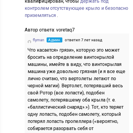
квалифицирован, чтобы
держать под
контролем отсутствующее крыло и безопасно
приземляться
.
Автор ответа:
voretaq7
flyman
Админ.
ответил 7 лет назад
Что касается» грязи», которую это может
бросить на определение винтокрылой
машины, имейте в виду, что винтокрылая
машина уже довольно грязная (и я все еще
лично считаю, что вертолеты летают по
черной магии). Вертолет, потерявший весь
свой Ротор (все лопасти), подобен
самолету, потерявшему оба крыла (т. е.
«баллистический снаряд».»). Тот, кто теряет
одну лопасть, подобен самолету, который
потерял лопасть пропеллера («вероятно,
собирается разорвать себя от