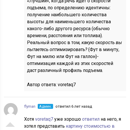
«Лучший», когда речь идет о
скорости
подъема
, по определению идентичны:
получение наибольшего количества
высоты для наименьшего количества
какого-либо другого ресурса (обычно
времени, расстояния или топлива).
Реальный вопрос в том
, какую скорость вы
пытаетесь оптимизировать?
(Фут в минуту,
Фут на милю или Фут на галлон)-
оптимизация каждой из этих скоростей
даст различный профиль подъема.
Автор ответа:
voretaq7
flyman
Админ.
ответил 6 лет назад
Хотя
voretaq7
уже хорошо
ответил
на него, я
хотел представить
картину стоимостью в