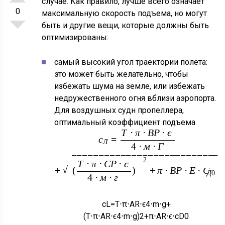
случае. Как правило, лучше всего означает
0
максимальную скорость подъема, но могут
быть и другие вещи, которые должны быть
оптимизированы:
самый высокий угол траектории полета:
это может быть желательно, чтобы
избежать шума на земле, или избежать
недружественного огня вблизи аэропорта.
Для воздушных судн пропеллера,
оптимальный коэффициент подъема
Т
⋅
π
⋅
В
Р
⋅
ϵ
с
=
Л
4
⋅
м
⋅
Г
−
−
−
−
−
−
−
−
−
−
−
−
−
−
−
−
−
−
−
−
−
−
−
−
−
−
−
2
Т
⋅
π
⋅
С
Р
⋅
ϵ
√
+
(
)
+
π
⋅
В
Р
⋅
Ε
⋅
С
Д
0
4
⋅
м
⋅
г
c
L
=
T
⋅
π
⋅
A
R
⋅
ϵ
4
⋅
m
⋅
g
+
(
T
⋅
π
⋅
A
R
⋅
ϵ
4
⋅
m
⋅
g
)
2
+
π
⋅
A
R
⋅
ϵ
⋅
c
D
0