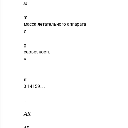
м
m
масса летательного аппарата
г
g
серьезность
π
π
…
3.14159
…
A
R