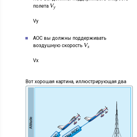
V
полета
y
V
y
AOC вы должны поддерживать
V
воздушную скорость
x
V
x
Вот хорошая картина, иллюстрирующая два