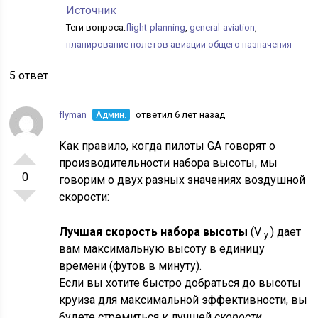
Источник
Теги вопроса:
flight-planning
,
general-aviation
,
планирование полетов авиации общего назначения
5 ответ
flyman
Админ.
ответил 6 лет назад
Как правило, когда пилоты GA говорят о
производительности набора высоты, мы
0
говорим о двух разных
значениях воздушной
скорости:
Лучшая скорость набора высоты
(V
) дает
y
вам максимальную высоту в единицу
времени (футов в минуту).
Если вы хотите быстро добраться до высоты
круиза для максимальной эффективности, вы
будете стремиться к лучшей
скорости