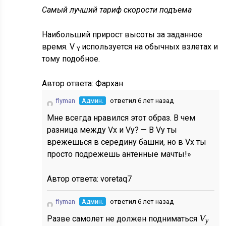
Самый лучший тариф скорости подъема
Наибольший прирост высоты за заданное
время. V
используется на обычных взлетах и
Y
тому подобное.
Автор ответа:
Фархан
flyman
Админ.
ответил 6 лет назад
Мне всегда нравился этот образ. В чем
разница между Vx и Vy? — В Vy ты
врежешься в середину башни, но в Vx ты
просто подрежешь антенные мачты!»
Автор ответа:
voretaq7
flyman
Админ.
ответил 6 лет назад
V
Разве самолет не должен подниматься
y