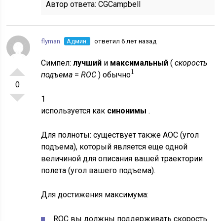
Автор ответа:
CGCampbell
flyman
Админ.
ответил 6 лет назад
Симпел:
лучший
и
максимальный
(
скорость
1
подъема
=
ROC
) обычно
0
1
используется как
синонимы
.
Для полноты: существует также AOC (угол
подъема), который является еще одной
величиной для описания вашей траектории
полета (угол вашего подъема).
Для достижения максимума:
ROC вы должны поддерживать скорость