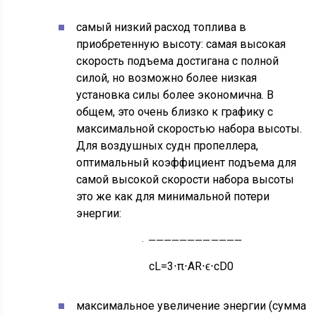
самый низкий расход топлива в
приобретенную высоту: самая высокая
скорость подъема достигана с полной
силой, но возможно более низкая
установка силы более экономична. В
общем, это очень близко к графику с
максимальной скоростью набора высоты.
Для воздушных судн пропеллера,
оптимальный коэффициент подъема для
L
самой высокой скорости набора высоты
−
это же как для минимальной потери
3
π π ⋅
A
R
⋅
ϵ
c
=
энергии:
d
0
−
−
−
−
−
−
−
−
−
−
−
−
√
⋅
c
c
L
=
3
⋅
π
⋅
A
R
⋅
ϵ
⋅
c
D
0
максимальное увеличение энергии (сумма