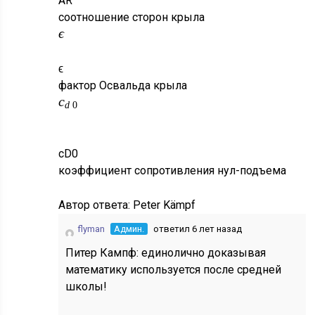
A
R
соотношение сторон крыла
ϵ
ϵ
фактор Освальда крыла
c
d
0
c
D
0
коэффициент сопротивления нул-подъема
Автор ответа:
Peter Kämpf
flyman
Админ.
ответил 6 лет назад
Питер Кампф: единолично доказывая
математику используется после средней
школы!