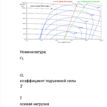
Номенклатура:
c
L
c
L
коэффициент подъемной силы
T
T
осевая нагрузка