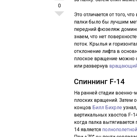
0
Это отличается от того, чт
палки было бы лучшим ме
передний фюзеляж домини
знаем, что нет поверхност
поток. Крылья и горизонт
отклонение лифта в основн
плоское вращение можно о
или развернув
вращающий
Спиннинг F-14
На ранней стадии военно-м
плоских вращений. Затем о
концов
Билл Бихрле
узнал
вертикальных хвостов F-14
когда палка вытягивается 
14 является
полнополетно
При +70° он почти совпад