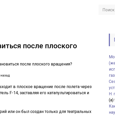
иться после плоского
Мо
(ж
ановиться после плоского вращения?
ис
газ
 назад
Ce
входит в плоское вращение после полета через
уст
ель F-14, заставляя его катапультироваться и
H.
(а)
Ка
рий или он был создан только для театральных
нау