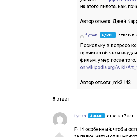
на этого пилота, как, по
Автор ответа:
Джей Кар
flyman
Админ.
ответил 7
Поскольку в вопросе кон
прочитал об этом неуда
фильм, умер после того,
en.wikipedia.org/wiki/Art_
Автор ответа:
jmk2142
8 ответ
flyman
Админ.
ответил 7 лет 
F-14 особенный; чтобы ос
за палку. Затем спин може