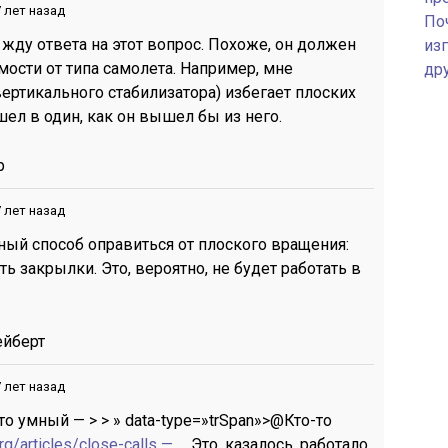
 лет назад
По
 жду ответа на этот вопрос. Похоже, он должен
изг
мости от типа самолета. Например, мне
др
 вертикального стабилизатора) избегает плоских
шел в один, как он вышел бы из него.
р
 лет назад
ый способ оправиться от плоского вращения:
ть закрылки. Это, вероятно, не будет работать в
ейберт
 лет назад
-то умный — > > » data-type=»trSpan»>@Кто-то
rg/articles/close-calls — …
Это, казалось, работало