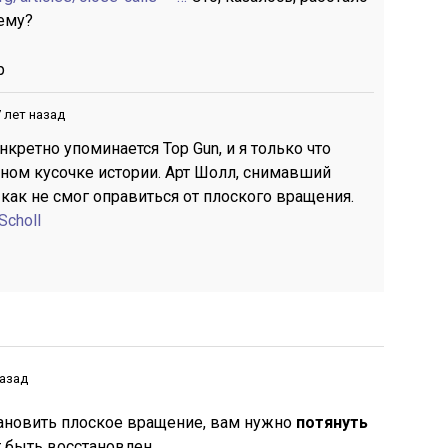
чему?
р
 лет назад
кретно упоминается Top Gun, и я только что
чном кусочке истории. Арт Шолл, снимавший
 как не смог оправиться от плоского вращения.
Scholl
назад
тановить плоское вращение, вам нужно
потянуть
т быть восстановлен.