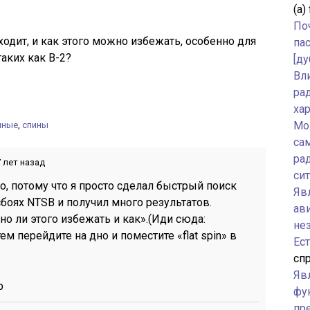
(а)
По
сходит, и как этого можно избежать, особенно для
па
таких как B-2?
[ду
Вл
ра
ха
Мо
нные
,
спины
са
ра
 лет назад
си
о, потому что я просто сделал быстрый поиск
Явл
боях NTSB и получил много результатов.
ав
о ли этого избежать и как».(Иди сюда:
не
тем перейдите на дно и поместите «flat spin» в
Ес
спр
Яв
р
фу
пр