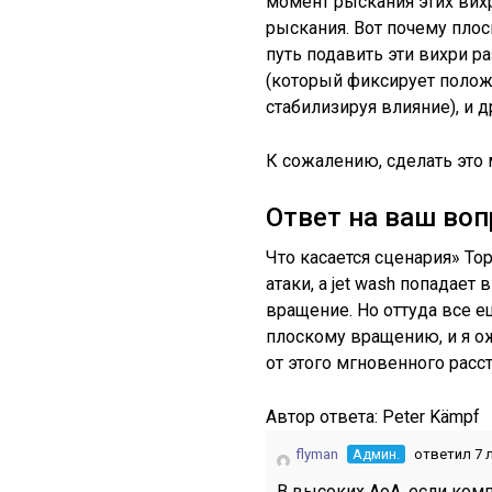
момент рыскания этих вих
рыскания. Вот почему пло
путь подавить эти вихри 
(который фиксирует полож
стабилизируя влияние), и 
К сожалению, сделать это 
Ответ на ваш воп
Что касается сценария» To
атаки, а jet wash попадает
вращение. Но оттуда все е
плоскому вращению, и я о
от этого мгновенного расс
Автор ответа:
Peter Kämpf
flyman
Админ.
ответил 7 
В высоких AoA, если компр