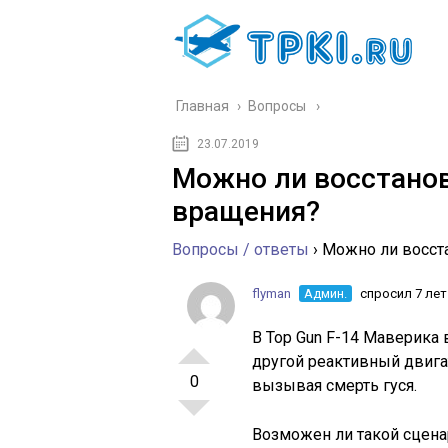
Главная
›
Вопросы
23.07.2019
Можно ли восстанов
вращения?
Вопросы / ответы
›
Можно ли восст
flyman
Админ.
спросил 7 лет
В Top Gun F-14 Маверика 
другой реактивный двигат
0
вызывая смерть гуся.
Возможен ли такой сцена