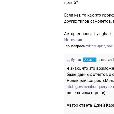
целей?
Если нет, то как это прои
других типов самолетов, 
Автор вопроса:
flyingfisch
Источник
Теги вопроса:
military
,
spins
,
вое
flyman
Админ.
ответил 7
Я знаю, что это возможн
базы данных отчетов о с
Реальный вопрос: «Можн
ntsb.gov/aviationquery
за
поле поиска строки)
Автор ответа:
Джей Кар