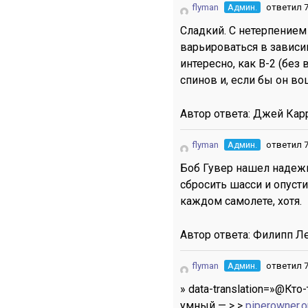
flyman
Админ.
ответил 7
Сладкий. С нетерпением
варьироваться в зависи
интересно, как B-2 (без
спинов и, если бы он во
Автор ответа:
Джей Кар
flyman
Админ.
ответил 7
Боб Гувер нашел надежн
сбросить шасси и опусти
каждом самолете, хотя.
Автор ответа:
Филипп Л
flyman
Админ.
ответил 7
» data-translation=»@Кто
умный — > >
piperowner.o