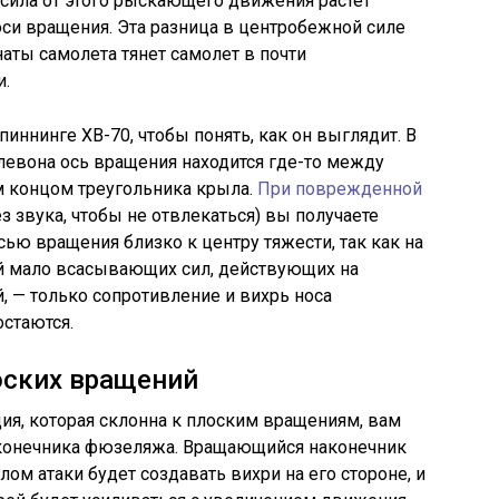
 сила от этого рыскающего движения растет
оси вращения. Эта разница в центробежной силе
аты самолета тянет самолет в почти
и.
спиннинге XB-70, чтобы понять, как он выглядит. В
левона ось вращения находится где-то между
м концом треугольника крыла.
При поврежденной
ез звука, чтобы не отвлекаться) вы получаете
сью вращения близко к центру тяжести, так как на
й мало всасывающих сил, действующих на
, — только сопротивление и вихрь носа
остаются.
оских вращений
ция, которая склонна к плоским вращениям, вам
конечника фюзеляжа. Вращающийся наконечник
м атаки будет создавать вихри на его стороне, и