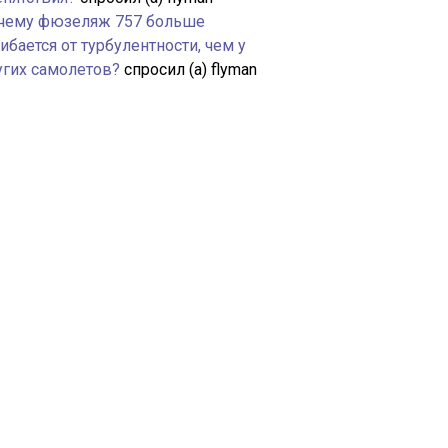
чему фюзеляж 757 больше
ибается от турбулентности, чем у
угих самолетов?
спросил (а) flyman