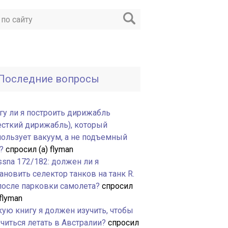
Последние вопросы
гу ли я построить дирижабль
есткий дирижабль), который
пользует вакуум, а не подъемный
?
спросил (а) flyman
ssna 172/182: должен ли я
ановить селектор танков на танк R.
 после парковки самолета?
спросил
 flyman
кую книгу я должен изучить, чтобы
читься летать в Австралии?
спросил