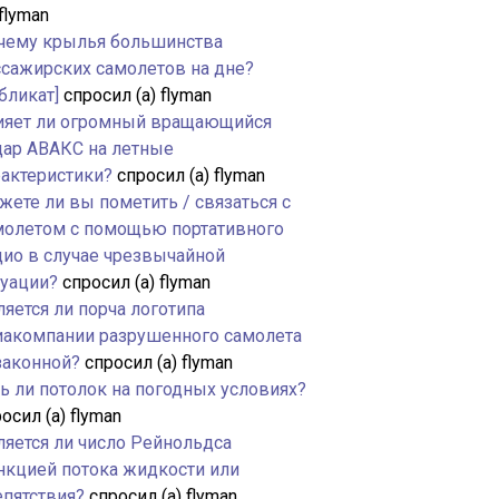
 flyman
чему крылья большинства
ссажирских самолетов на дне?
бликат]
спросил (а) flyman
ияет ли огромный вращающийся
дар АВАКС на летные
рактеристики?
спросил (а) flyman
жете ли вы пометить / связаться с
молетом с помощью портативного
дио в случае чрезвычайной
туации?
спросил (а) flyman
яется ли порча логотипа
иакомпании разрушенного самолета
законной?
спросил (а) flyman
ть ли потолок на погодных условиях?
осил (а) flyman
ляется ли число Рейнольдса
нкцией потока жидкости или
епятствия?
спросил (а) flyman