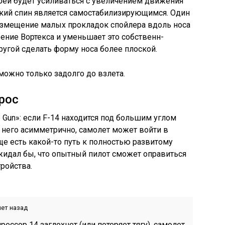
рей будет усиливаться с увеличением движения
ский спин является самостабилизирующимся. Один
размещение малых прокладок спойлера вдоль носа
ение Вортекса и уменьшает это собственн-
другой сделать форму носа более плоской.
можно только задолго до взлета.
рос
p Gun»: если F-14 находится под большим углом
 в него асимметрично, самолет может войти в
ще есть какой-то путь к полностью развитому
жидал бы, что опытный пилот сможет оправиться
тройства.
лет назад
ессор 14 заглохнет (или потеряет тягу), самолет