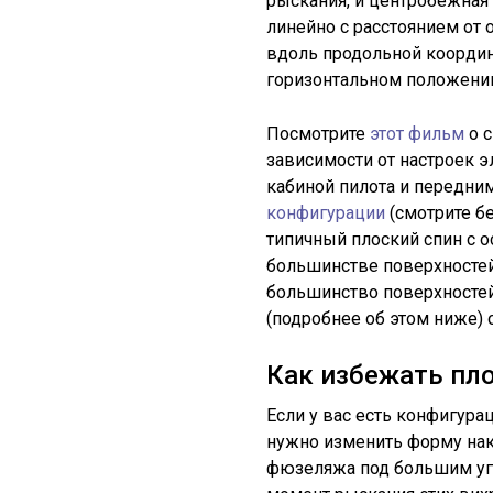
рыскания, и центробежная
линейно с расстоянием от 
вдоль продольной координ
горизонтальном положени
Посмотрите
этот фильм
о 
зависимости от настроек э
кабиной пилота и передни
конфигурации
(смотрите б
типичный плоский спин с о
большинстве поверхносте
большинство поверхностей
(подробнее об этом ниже) 
Как избежать пл
Если у вас есть конфигура
нужно изменить форму на
фюзеляжа под большим угло