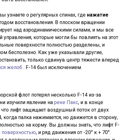
о вы узнаете о регулярных спинах, где
нажатие
тодом восстановления. В плоском вращении
рует над аэродинамическими силами, и мы все
ей управления, которые могли бы повлиять на этот
альные поверхности полностью разделены, и
ом бесполезно. Как уже указывали другие,
становить, только сдвинув центр тяжести вперед
ся желоб
. F-14 был исключением.
орской флот потерял несколько F-14 из-за
ни изучили явление на
реке Пакс
, и в конце
, что лифт защищает воздушный поток от двух
, когда палка нажимается, но движется в сторону,
полностью на корму. Вы должны знать, что лифт F-
й поверхностью
, и ряд движения от -20° к + 70°.
ает с воздушным потоком в плоском вращении, и