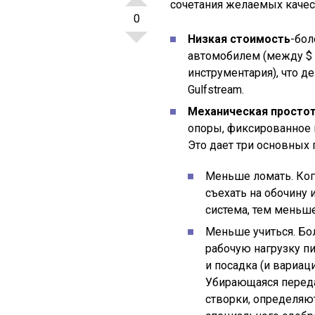
сочетания желаемых качес
0
Низкая стоимость
-бол
автомобилем (между
$
инструментария), что д
Gulfstream.
Механическая просто
опоры, фиксированное ш
Это дает три основных
Меньше ломать. Когд
съехать на обочину 
система, тем меньше
Меньше учиться. Б
рабочую нагрузку пи
и посадка (и вариац
Убирающаяся перед
створки, определяю