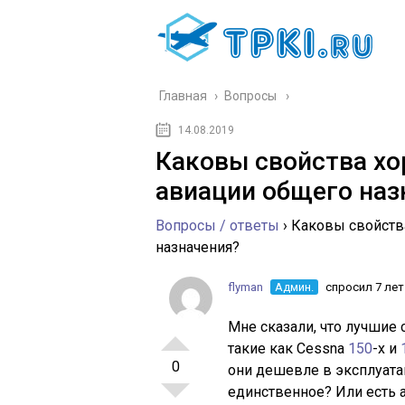
Главная
›
Вопросы
14.08.2019
Каковы свойства хо
авиации общего наз
Вопросы / ответы
›
Каковы свойств
назначения?
flyman
Админ.
спросил 7 лет
Мне сказали, что лучшие 
такие как Cessna
150
-х и
0
они дешевле в эксплуатац
единственное? Или есть 