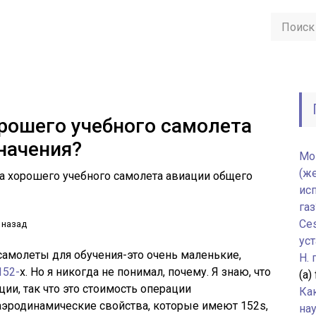
рошего учебного самолета
начения?
Мо
(ж
а хорошего учебного самолета авиации общего
ис
газ
Ce
 назад
уст
самолеты для обучения-это очень маленькие,
H.
152-
х. Но я никогда не понимал, почему. Я знаю, что
(а)
ии, так что это стоимость операции
Ка
аэродинамические свойства, которые имеют 152s,
нау