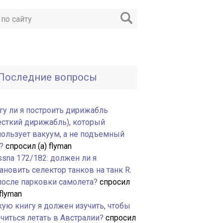
Последние вопросы
гу ли я построить дирижабль
есткий дирижабль), который
пользует вакуум, а не подъемный
?
спросил (а) flyman
ssna 172/182: должен ли я
ановить селектор танков на танк R.
 после парковки самолета?
спросил
 flyman
кую книгу я должен изучить, чтобы
читься летать в Австралии?
спросил