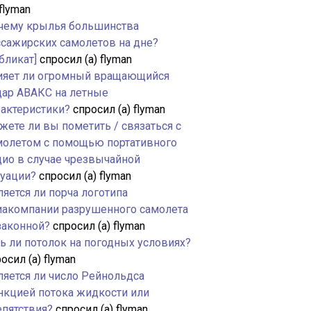
 flyman
чему крылья большинства
ссажирских самолетов на дне?
бликат]
спросил (а) flyman
ияет ли огромный вращающийся
дар АВАКС на летные
рактеристики?
спросил (а) flyman
жете ли вы пометить / связаться с
молетом с помощью портативного
дио в случае чрезвычайной
туации?
спросил (а) flyman
яется ли порча логотипа
иакомпании разрушенного самолета
законной?
спросил (а) flyman
ть ли потолок на погодных условиях?
осил (а) flyman
ляется ли число Рейнольдса
нкцией потока жидкости или
епятствия?
спросил (а) flyman