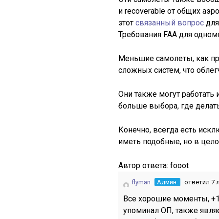
и recoverable от общих аэр
этот
связанный вопрос
для
Требования FAA для одно
Меньшие самолеты, как п
сложных систем, что облег
Они также могут работать 
больше выбора, где делать
Конечно, всегда есть искл
иметь подобные, но в цел
Автор ответа:
fooot
flyman
Админ.
ответил 7 
Все хорошие моменты, +1.
упоминал ОП, также явля