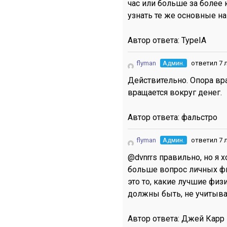
час или больше за более
узнать те же основные н
Автор ответа:
TypeIA
flyman
Админ.
ответил 7 
Действительно. Опора вращ
вращается вокруг денег.
Автор ответа:
фальстро
flyman
Админ.
ответил 7 
@dvnrrs правильно, но я 
больше вопрос личных фин
это то, какие лучшие фи
должны быть, не учитыва
Автор ответа:
Джей Карр