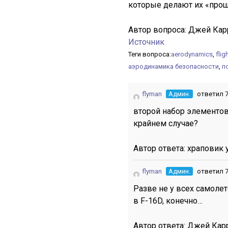
которые делают их «прощ
Автор вопроса:
Джей Кар
Источник
Теги вопроса:
aerodynamics
,
flig
аэродинамика безопасности
,
п
flyman
Админ.
ответил 7
второй набор элементов 
крайнем случае?
Автор ответа:
храповик 
flyman
Админ.
ответил 7
Разве не у всех самолет
в F-16D, конечно…
Автор ответа:
Джей Кар