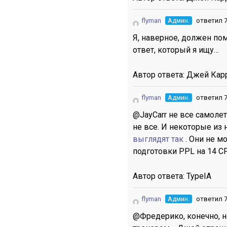
flyman
Админ.
ответил 7
Я, наверное, должен пом
ответ, который я ищу…
Автор ответа:
Джей Кар
flyman
Админ.
ответил 7
@JayCarr не все самоле
не все. И некоторые из
выглядят так
. Они не 
подготовки PPL на 14 CFR
Автор ответа:
TypeIA
flyman
Админ.
ответил 7
@Фредерико, конечно, но