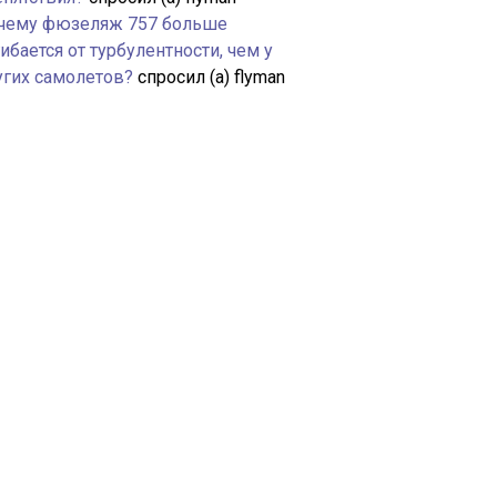
чему фюзеляж 757 больше
ибается от турбулентности, чем у
угих самолетов?
спросил (а) flyman