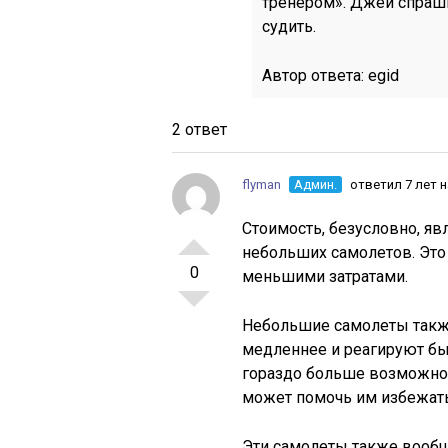
тренером». Джей спраши
судить.
Автор ответа:
egid
2 ответ
flyman
Админ.
ответил 7 лет 
Стоимость, безусловно, я
небольших самолетов. Это
0
меньшими затратами.
Небольшие самолеты также
медленнее и реагируют бы
гораздо больше возможно
может помочь им избежать
Эти самолеты также вообщ