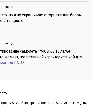
лет назад
ю это, но я не спрашиваю о горилле или белом
ю о танцполе.
лет назад
ктирование самолета, чтобы быть
легче
-то момент, желательной характеристикой для
Томагавк PA-38
.
назад
 хорошим учебно-тренировочным самолетом для