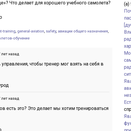
е»? Что делает для хорошего учебного самолета?
(а)
По
р
па
[ду
ht-training
,
general-aviation
,
safety
,
авиации общего назначения
,
Вл
олетов-обучение
ра
ха
Мо
 лет назад
са
управления, чтобы тренер мог взять на себя в
ра
си
Явл
урод
ав
не
 лет назад
Ес
ов есть это? Это делает мы хотим тренироваться
спр
Яв
фу
р
пр