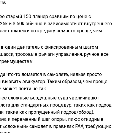
тв:
ее старый 150 планер сравним по цене с
25k и
$
50k обычно в зависимости от внутреннего
елает платежи по кредиту немного проще, чем
та
-один двигатель с фиксированным шагом
асси, тросовые рычаги управления, ручное все.
 преимущества:
а что-то ломается в самолете, нельзя просто
и вызвать эвакуатор. Таким образом, чем проще
 может пойти не так.
олее сложные воздушные суда увеличивают
лота для стандартных процедур, таких как подход
ии, такие как пропущенный подход/обход).
ача и переменный шаг опоры, плюс откидные
т «сложный» самолет в правилах FAA, требующих