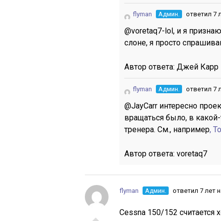
flyman
Админ.
ответил 7 
@voretaq7-lol, и я призна
слоне, я просто спрашива
Автор ответа:
Джей Карр
flyman
Админ.
ответил 7 
@JayCarr интересно прое
вращаться было, в какой
тренера. См., например
, 
Автор ответа:
voretaq7
flyman
Админ.
ответил 7 лет 
Cessna 150/152 считается