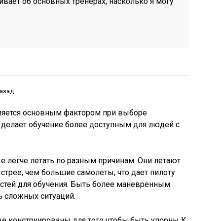
вает об основных тренерах, насколько я могу
назад
вляется основным фактором при выборе
 делает обучение более доступным для людей с
 легче летать по разным причинам. Они летают
стрее, чем большие самолеты, что дает пилоту
стей для обучения. Быть более маневренным
 сложных ситуаций.
е конструированы для того чтобы быть упорны К