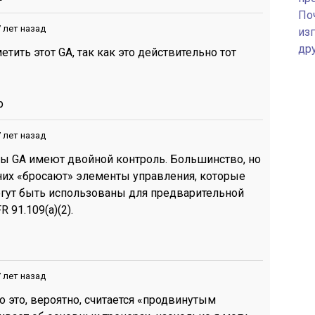
По
 лет назад
изг
др
етить этот GA, так как это действительно тот
р
 лет назад
ты GA имеют двойной контроль. Большинство, но
 них «бросают» элементы управления, которые
могут быть использованы для предварительной
 91.109(a)(2).
 лет назад
 это, вероятно, считается «продвинутым