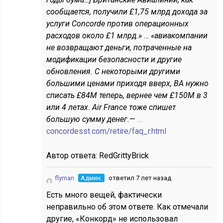
сообщается, получили £1,75 млрд дохода за
услуги Concorde против операционных
расходов около £1 млрд.»
…
«авиакомпании
не возвращают деньги, потраченные на
модификации безопасности и другие
обновления. С некоторыми другими
большими ценами приходя вверх, BA нужно
списать £84M теперь, вернее чем £150M в 3
или 4 летах. Air France тоже спишет
большую сумму денег.
—
…
concordesst.com/retire/faq_r.html
Автор ответа:
RedGrittyBrick
flyman
Админ.
ответил 7 лет назад
Есть много вещей, фактически
неправильно об этом ответе. Как отмечали
другие, «Конкорд» не использовал