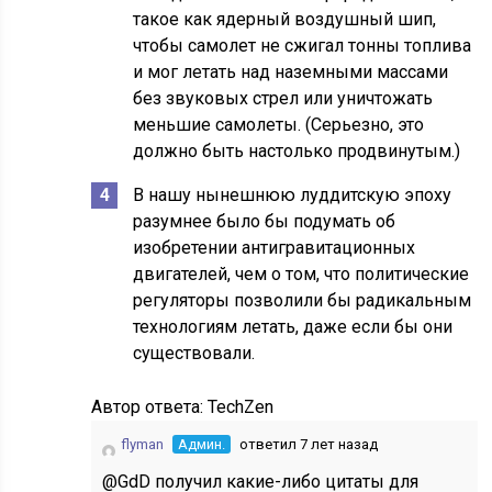
такое как ядерный воздушный шип,
чтобы самолет не сжигал тонны топлива
и мог летать над наземными массами
без звуковых стрел или уничтожать
меньшие самолеты. (Серьезно, это
должно быть настолько продвинутым.)
В нашу нынешнюю луддитскую эпоху
разумнее было бы подумать об
изобретении антигравитационных
двигателей, чем о том, что политические
регуляторы позволили бы радикальным
технологиям летать, даже если бы они
существовали.
Автор ответа:
TechZen
flyman
Админ.
ответил 7 лет назад
@GdD получил какие-либо цитаты для