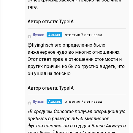
тяге.
Автор ответа:
TypeIA
flyman
Админ.
ответил 7 лет назад
@flyingfisch это определенно было
инженерное чудо во многих отношениях.
Этот ответ прав в отношении стоимости и
других причин, но было грустно видеть, что
он ушел на пенсию.
Автор ответа:
TypeIA
flyman
Админ.
ответил 7 лет назад
«В среднем Concorde получал операционную
прибыль в размере 30-50 миллионов
фунтов стерлингов в год для British Airways в
годы бума…] Британские Авиалинии, как