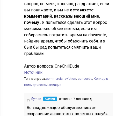
вопрос, но меня, конечно, раздражает, если
вы понижаете, и вы не
оставляете
комментарий, рассказывающий мне,
почему
. Я попытался сделать этот вопрос
максимально объективным, если вы
собираетесь потратить время на downvote,
найдите время, чтобы объяснить себя, и я
был бы рад попытаться смягчить ваши
проблемы.
Автор вопроса:
OneChillDude
Источник
Теги вопроса:
commercial-aviation
,
concorde
,
Конкорд
коммерческой авиации
flyman
Админ.
ответил 7 лет назад
Re «надлежащее обслуживание»и»
сохранение аналоговых полетных палуб».