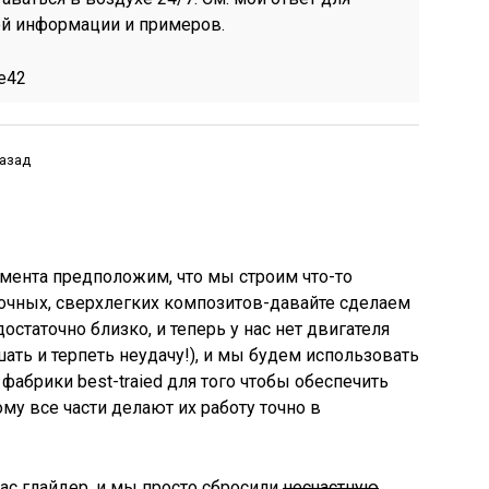
ой информации и примеров.
e42
назад
умента предположим, что мы строим что-то
очных, сверхлегких композитов-давайте сделаем
остаточно близко, и теперь у нас нет двигателя
шать и терпеть неудачу!), и мы будем использовать
фабрики best-traied для того чтобы обеспечить
му все части делают их работу точно в
ас глайдер, и мы просто сбросили
несчастную