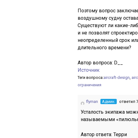
Поэтому вопрос заключае
воздушному судну остава
Существуют ли какие-либ
и не позволят спроектиро
неопределенный срок или
длительного времени?
Автор вопроса:
D__
Источник
Теги вопроса:
aircraft-design
,
airc
ограничения
flyman
Админ.
ответил 7
Усталость экипажа можн
называемыми «пилюлька
Автор ответа:
Терри