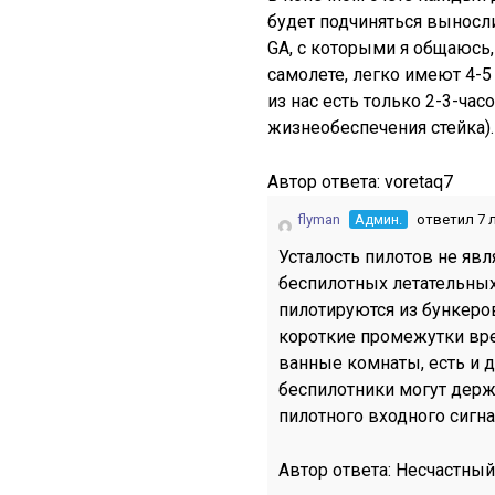
будет подчиняться выносли
GA, с которыми я общаюсь,
самолете, легко имеют 4-5
из нас есть только 2-3-ча
жизнеобеспечения стейка).
Автор ответа:
voretaq7
flyman
Админ.
ответил 7 
Усталость пилотов не яв
беспилотных летательных
пилотируются из бункеро
короткие промежутки вре
ванные комнаты, есть и д
беспилотники могут держ
пилотного входного сигна
Автор ответа:
Несчастный