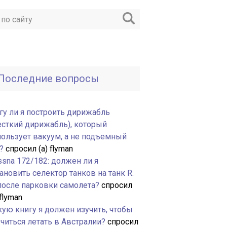
Последние вопросы
гу ли я построить дирижабль
есткий дирижабль), который
пользует вакуум, а не подъемный
?
спросил (а) flyman
ssna 172/182: должен ли я
ановить селектор танков на танк R.
 после парковки самолета?
спросил
 flyman
кую книгу я должен изучить, чтобы
читься летать в Австралии?
спросил