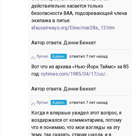
действительно касается только
безопасности BAA, подозревающей члена
экипажа в питье:
afausairways.org/Eline/mar28a_13.htm
Автор ответа:
Дэнни Беккет
flyman
Админ.
ответил 7 лет назад
Вот что из архива «Нью-Йорк Таймс» за 85
год:
nytimes.com/1985/04/17/us/…
Автор ответа:
Дэнни Беккет
flyman
Админ.
ответил 7 лет назад
Когда я впервые увидел этот вопрос, я
воздержался от комментариев, потому
что я понимаю, что мои взгляды на эту
тему, так сказать, старая школа, и я,