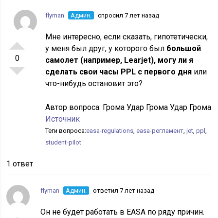
flyman
Админ.
спросил 7 лет назад
Мне интересно, если сказать, гипотетически,
у меня был друг, у которого был
большой
0
самолет (например, Learjet), могу ли я
сделать свои часы PPL с первого дня
или
что-нибудь остановит это?
Автор вопроса:
Грома Удар Грома Удар Грома
Источник
Теги вопроса:
easa-regulations
,
easa-регламент
,
jet
,
ppl
,
student-pilot
1 ответ
flyman
Админ.
ответил 7 лет назад
Он не будет работать в EASA по ряду причин.