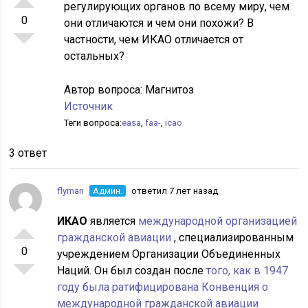
регулирующих органов по всему миру, чем
0
они отличаются и чем они похожи? В
частности, чем ИКАО отличается от
остальных?
Автор вопроса:
Магнитоз
Источник
Теги вопроса:
easa
,
faa-
,
icao
3 ответ
flyman
Админ.
ответил 7 лет назад
ИКАО
является
международной организацией
гражданской авиации
, специализированным
0
учреждением Организации Объединенных
Наций. Он был создан после
того, как в 1947
году была ратифицирована Конвенция о
международной гражданской авиации