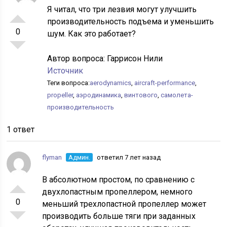
Я читал, что три лезвия могут улучшить
производительность подъема и уменьшить
0
шум. Как это работает?
Автор вопроса:
Гаррисон Нили
Источник
Теги вопроса:
aerodynamics
,
aircraft-performance
,
propeller
,
аэродинамика
,
винтового
,
самолета-
производительность
1 ответ
flyman
Админ.
ответил 7 лет назад
В абсолютном простом, по сравнению с
двухлопастным пропеллером, немного
0
меньший трехлопастной пропеллер может
производить больше тяги при заданных