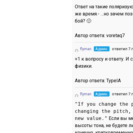
Ответ на такие поляризую
же время.- …но зачем по
бой? 🙂
Автор ответа:
voretaq7
flyman
Админ.
ответил 7 
+1 к вопросу и ответу. И
физики.
Автор ответа:
TypeIA
flyman
Админ.
ответил 7 
"If you change the 
changing the pitch,
new value."
Если вы ме
высоты тона, не будете л
конечно, кратковременно 