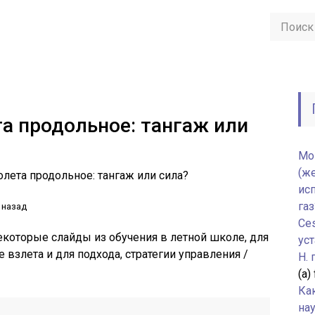
а продольное: тангаж или
Мо
(ж
лета продольное: тангаж или сила?
ис
газ
 назад
Ce
екоторые слайды из обучения в летной школе, для
уст
 взлета и для подхода, стратегии управления /
H.
(а)
Ка
нау