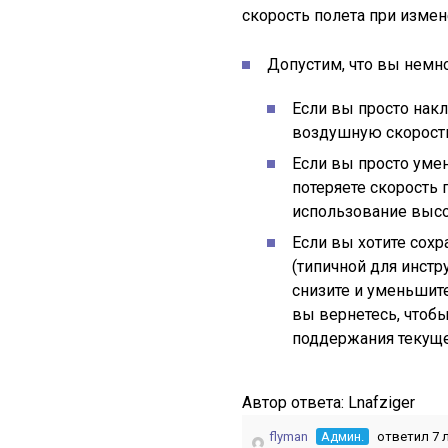
скорость полета при измен
Допустим, что вы немно
Если вы просто накл
воздушную скорость,
Если вы просто уме
потеряете скорость 
использование высо
Если вы хотите сохр
(типичной для инстр
снизите и уменьшите
вы вернетесь, чтобы
поддержания текуще
Автор ответа:
Lnafziger
flyman
Админ.
ответил 7 