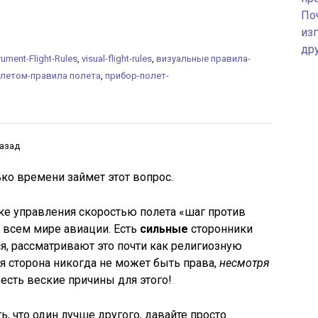
По
изг
др
rument-Flight-Rules
,
visual-flight-rules
,
визуальные правила-
олетом-правила полета
,
прибор-полет-
назад
ко времени займет этот вопрос.
ке управления скоростью полета «шаг против
 всем мире авиации. Есть
сильные
сторонники
тся, рассматривают это почти как религиозную
ая сторона никогда не может быть права,
несмотря
н есть веские причины для этого!
ь, что один лучше другого, давайте просто