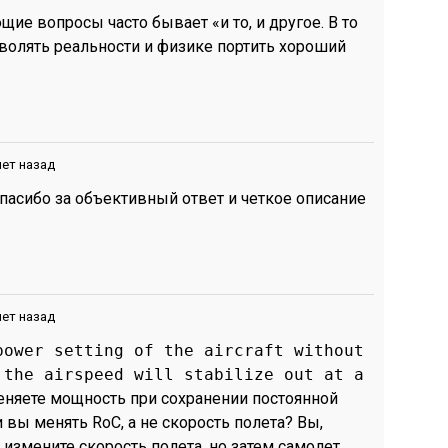
щие вопросы часто бывает «и то, и другое. В то
зволять реальности и физике портить хороший
лет назад
 спасибо за объективный ответ и четкое описание
лет назад
power setting of the aircraft without
 the airspeed will stabilize out at a
няете мощность при сохранении постоянной
и вы менять RoC, а не скорость полета? Вы,
измените скорость полета, но затем самолет