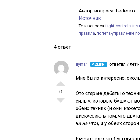
Автор вопроса:
Federico
Источник
Теги вопроса:
flight-controls
,
inst
правила
,
полета-управление п
4 ответ
flyman
Админ.
ответил 7 лет 
Мне было интересно, сколь
0
Это старые дебаты о техни
силы», которые бушуют во
обеих техник (и они, каже
дискуссию в том, что друг
ни на что
), и у обеих сторо
Вместо того, чтобы говорит