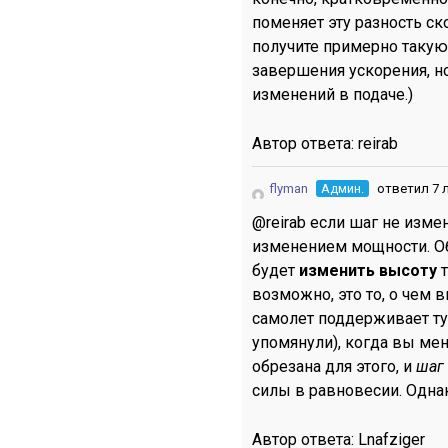
поменяет эту разность ск
получите примерно такую 
завершения ускорения, но
изменений в подаче.)
Автор ответа:
reirab
flyman
Админ.
ответил 7 
@reirab если шаг не изме
изменением мощности. Об
будет
изменить высоту
возможно, это то, о чем 
самолет поддерживает ту
упомянули), когда вы мен
обрезана для этого, и
шаг
силы в равновесии. Однак
Автор ответа:
Lnafziger