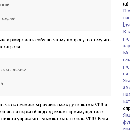
(а)
илой
По
па
нтацией
[ду
Вл
ра
информировать себя по этому вопросу, потому что
ха
 контроля
Мо
са
ра
с
отношением
си
Явл
ой
ав
не
Ес
то это в основном разница между полетом VFR и
спр
ельно ли первый подход имеет преимущества с
Яв
 пилота управлять самолетом в полете VFR? Если
фу
пр