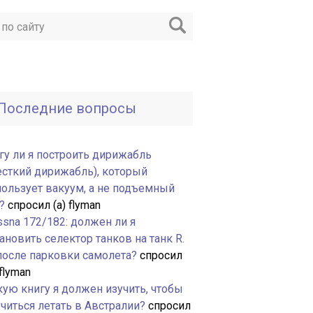
Последние вопросы
гу ли я построить дирижабль
есткий дирижабль), который
пользует вакуум, а не подъемный
?
спросил (а) flyman
ssna 172/182: должен ли я
ановить селектор танков на танк R.
 после парковки самолета?
спросил
 flyman
кую книгу я должен изучить, чтобы
читься летать в Австралии?
спросил