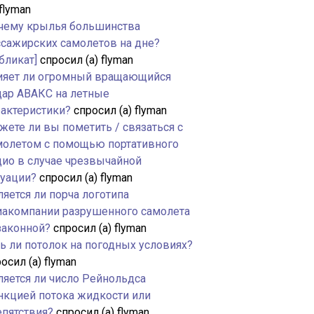
 flyman
чему крылья большинства
ссажирских самолетов на дне?
бликат]
спросил (а) flyman
ияет ли огромный вращающийся
дар АВАКС на летные
рактеристики?
спросил (а) flyman
жете ли вы пометить / связаться с
молетом с помощью портативного
дио в случае чрезвычайной
туации?
спросил (а) flyman
яется ли порча логотипа
иакомпании разрушенного самолета
законной?
спросил (а) flyman
ть ли потолок на погодных условиях?
осил (а) flyman
ляется ли число Рейнольдса
нкцией потока жидкости или
епятствия?
спросил (а) flyman