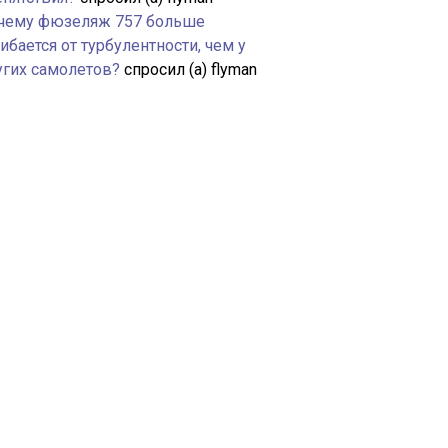
чему фюзеляж 757 больше
ибается от турбулентности, чем у
угих самолетов?
спросил (а) flyman