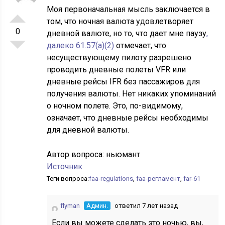
Моя первоначальная мысль заключается в
том, что ночная валюта удовлетворяет
0
дневной валюте, но то, что дает мне паузу
,
далеко 61.57(a)(2)
отмечает, что
несуществующему пилоту разрешено
проводить дневные полеты VFR или
дневные рейсы IFR без пассажиров для
получения валюты. Нет никаких упоминаний
о ночном полете. Это, по-видимому,
означает, что дневные рейсы необходимы
для дневной валюты.
Автор вопроса:
ньюмант
Источник
Теги вопроса:
faa-regulations
,
faa-регламент
,
far-61
flyman
Админ.
ответил 7 лет назад
Если вы можете сделать это ночью, вы,