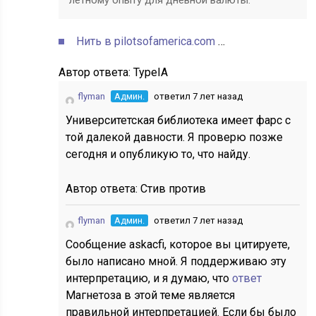
летному опыту для дневной валюты.
Нить в pilotsofamerica.com
…
Автор ответа:
TypeIA
flyman
Админ.
ответил 7 лет назад
Университетская библиотека имеет фарс с
той далекой давности. Я проверю позже
сегодня и опубликую то, что найду.
Автор ответа:
Стив против
flyman
Админ.
ответил 7 лет назад
Сообщение askacfi, которое вы цитируете,
было написано мной. Я поддерживаю эту
интерпретацию, и я думаю, что
ответ
Магнетоза в этой теме является
правильной интерпретацией. Если бы было