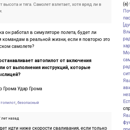
(а)
 высота и тяга. Самолет взлетает, хотя вряд ли в
По
и.
па
[ду
Вл
ка он работал в симуляторе полета, будет ли
ра
м командам в реальной жизни, если я повторю это
ха
ском самолете?
Мо
са
 останавливает автопилот от включения
ра
ли от выполнения инструкций, которые
си
ыслицей?
Явл
ав
р Грома Удар Грома
не
Ес
втопилот
,
безопасный
спр
Яв
 лет назад
фу
дет идти ниже скорости сваливания, если только
пр