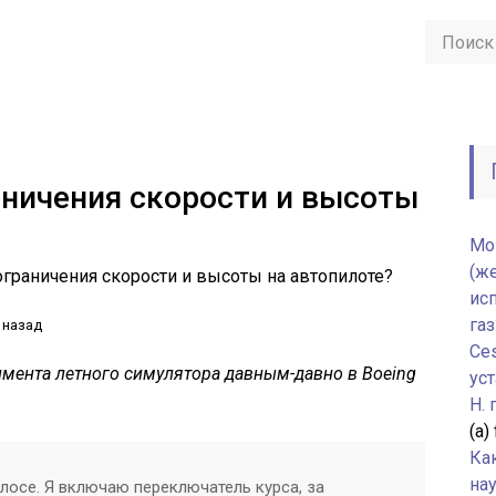
ничения скорости и высоты
Мо
(ж
граничения скорости и высоты на автопилоте?
ис
газ
 назад
Ce
имента летного симулятора давным-давно в Boeing
уст
H.
(а)
Ка
нау
олосе. Я включаю переключатель курса, за