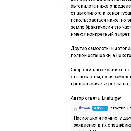
автопилота ниже определе
от автопилота и конфигура
использоваться ниже, но э
земле (фактически это ча
имеют конкретный запрет н
Другие самолеты и автопил
полной остановки, а некото
Скорости также зависят от
отключаются, если самолет
превышения скорости, но д
Автор ответа:
Lnafziger
flyman
Админ.
ответил 7 
Насколько я помню, у дву
заявления в их специфик