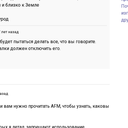
 и близко к Земле
По
изг
урод
др
 лет назад
 будет пытаться делать все, что вы говорите.
алки должен отключить его.
назад
, и вам нужно прочитать AFM, чтобы узнать, каковы
рых я летал, запрещают использование