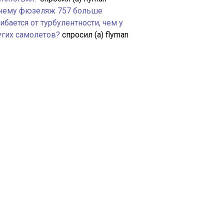
чему фюзеляж 757 больше
ибается от турбулентности, чем у
угих самолетов?
спросил (а) flyman