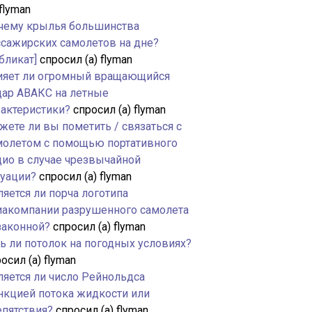
 flyman
чему крылья большинства
ссажирских самолетов на дне?
бликат]
спросил (а) flyman
ияет ли огромный вращающийся
дар АВАКС на летные
рактеристики?
спросил (а) flyman
жете ли вы пометить / связаться с
молетом с помощью портативного
дио в случае чрезвычайной
туации?
спросил (а) flyman
яется ли порча логотипа
иакомпании разрушенного самолета
законной?
спросил (а) flyman
ть ли потолок на погодных условиях?
осил (а) flyman
ляется ли число Рейнольдса
нкцией потока жидкости или
епятствия?
спросил (а) flyman