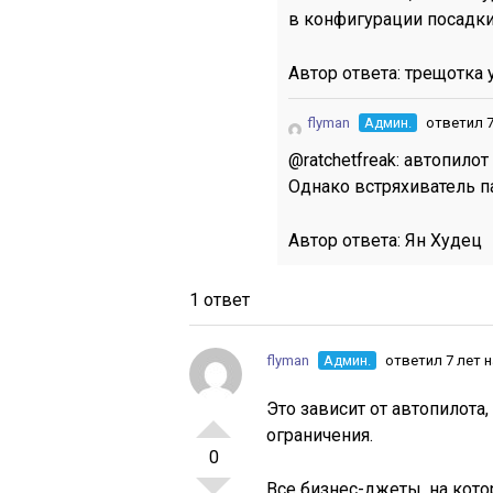
в конфигурации посадки
Автор ответа:
трещотка 
flyman
Админ.
ответил 7
@ratchetfreak: автопилот
Однако встряхиватель п
Автор ответа:
Ян Худец
1 ответ
flyman
Админ.
ответил 7 лет 
Это зависит от автопилота
ограничения.
0
Все бизнес-джеты, на кото