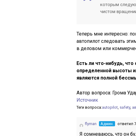
которым следуют
чистом вращени
Теперь мне интересно: по
автопилот следовать эти
в деловом или коммерче
Есть ли что-нибудь, что
определенной высоты и
являются полной бессм
Автор вопроса:
Грома Уда
Источник
Теги вопроса:
autopilot
,
safety
,
а
flyman
Админ.
ответил 7
Я сомневаюсь, что он бу