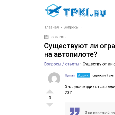
Главная
›
Вопросы
20.07.2019
Существуют ли огра
на автопилоте?
Вопросы / ответы
›
Существуют ли о
flyman
Админ.
спросил 7 лет
Это происходит от экспер
737….
0
Я на взлетной п