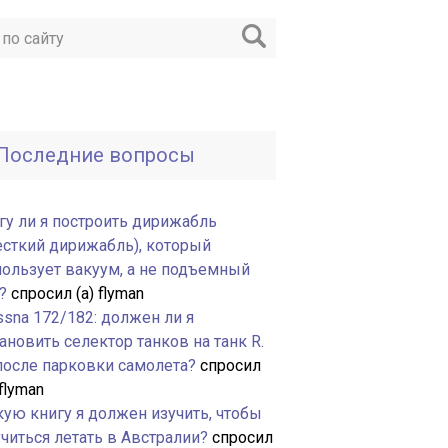
Последние вопросы
гу ли я построить дирижабль
есткий дирижабль), который
пользует вакуум, а не подъемный
?
спросил (а) flyman
ssna 172/182: должен ли я
ановить селектор танков на танк R.
 после парковки самолета?
спросил
 flyman
кую книгу я должен изучить, чтобы
читься летать в Австралии?
спросил