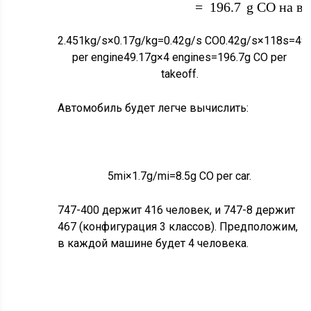
двигатель
=
196.7
g
CO на вз
двигатели
2.451
k
g
/
s
×
0.17
g
/
k
g
=
0.42
g
/
s
CO
0.42
g
/
s
×
118
s
=
49
per engine
49.17
g
×
4
engines
=
196.7
g
CO per
takeoff.
Автомобиль будет легче вычислить:
5
м
i
×
1,7
г
/
м
i
=
8,5
г
CO на
автомобиль.
5
m
i
×
1.7
g
/
m
i
=
8.5
g
CO per car.
747-400 держит 416 человек, и 747-8 держит
416
/
=
104
467 (конфигурация 3 классов). Предположим,
467
/
=
116,75
в каждой машине будет 4 человека.
4
автомобиля
4
автомобилей.