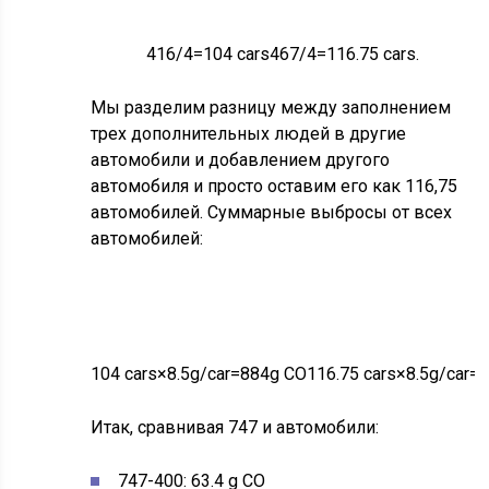
416
/
4
=
104
cars
467
/
4
=
116.75
cars.
Мы разделим разницу между заполнением
трех дополнительных людей в другие
автомобили и добавлением другого
автомобиля и просто оставим его как 116,75
автомобилей. Суммарные выбросы от всех
104
автомобиля
×
8.5
=
884
g
CO
автомобилей:
116.75
автомобилей
×
=
992
g
g
/
C
A
R
8.5
g
/
C
A
r
CO.
104
cars
×
8.5
g
/
c
a
r
=
884
g
CO
116.75
cars
×
8.5
g
/
c
a
r
=
Итак, сравнивая 747 и автомобили:
747-400: 63.4 g CO