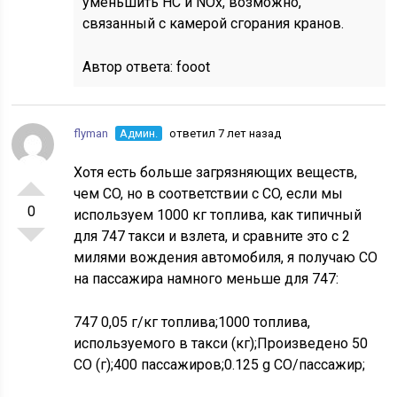
уменьшить HC и NOx, возможно,
связанный с камерой сгорания кранов.
Автор ответа:
fooot
flyman
Админ.
ответил 7 лет назад
Хотя есть больше загрязняющих веществ,
чем CO, но в соответствии с CO, если мы
0
используем 1000 кг топлива, как типичный
для 747 такси и взлета, и сравните это с 2
милями вождения автомобиля, я получаю CO
на пассажира намного меньше для 747:
747 0,05 г/кг топлива;1000 топлива,
используемого в такси (кг);Произведено 50
CO (г);400 пассажиров;0.125 g CO/пассажир;