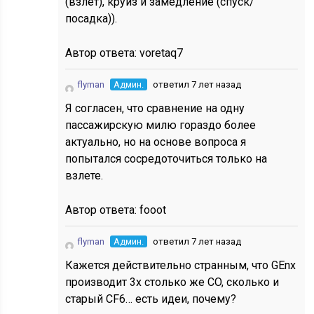
(взлет), круиз и замедление (спуск/
посадка)).
Автор ответа:
voretaq7
flyman
Админ.
ответил 7 лет назад
Я согласен, что сравнение на одну
пассажирскую милю гораздо более
актуально, но на основе вопроса я
попытался сосредоточиться только на
взлете.
Автор ответа:
fooot
flyman
Админ.
ответил 7 лет назад
Кажется действительно странным, что GEnx
производит 3x столько же CO, сколько и
старый CF6… есть идеи, почему?