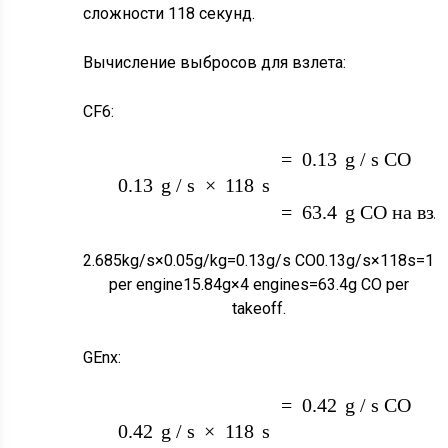
сложности 118 секунд.
Вычисление выбросов для взлета:
2.685
k
g
/
s
×
0.05
g
CF6:
=
15.84
g
CO н
15.84
G
×
4
=
0.13
g
/
s
CO
/
K
G
0.13
g
/
s
×
118
s
двигатель
=
63.4
g
CO на взл
двигатели
2.685
k
g
/
s
×
0.05
g
/
k
g
=
0.13
g
/
s
CO
0.13
g
/
s
×
118
s
=
15
per engine
15.84
g
×
4
engines
=
63.4
g
CO per
takeoff.
2.451
k
g
/
s
×
0.17
GEnx:
=
49.17
g
CO 
49.17
G
×
4
=
0.42
g
/
s
CO
G
/
K
G
0.42
g
/
s
×
118
s