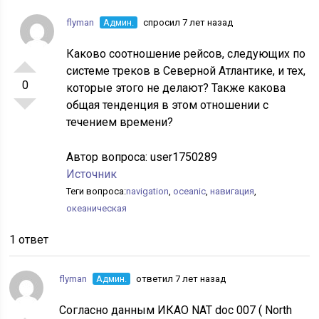
flyman
Админ.
спросил 7 лет назад
Каково соотношение рейсов, следующих по
системе треков в Северной Атлантике, и тех,
0
которые этого не делают? Также какова
общая тенденция в этом отношении с
течением времени?
Автор вопроса:
user1750289
Источник
Теги вопроса:
navigation
,
oceanic
,
навигация
,
океаническая
1 ответ
flyman
Админ.
ответил 7 лет назад
Согласно данным ИКАО NAT doc 007 ( North