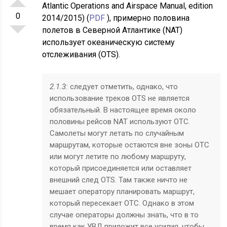
Atlantic Operations and Airspace Manual, edition
0
2014/2015) (
PDF
), примерно половина
полетов в Северной Атлантике (NAT)
использует океаническую систему
отслеживания (OTS).
2.1.3:
следует отметить, однако, что
использование треков OTS не является
обязательный. В настоящее время около
половины рейсов NAT используют ОТС.
Самолеты могут летать по случайным
маршрутам, которые остаются вне зоны ОТС
или могут летите по любому маршруту,
который присоединяется или оставляет
внешний след OTS. Там также ничто не
мешает оператору планировать маршрут,
который пересекает ОТС. Однако в этом
случае операторы должны знать, что в то
время как УВД приложит все усилия, чтобы