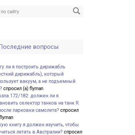
Последние вопросы
гу ли я построить дирижабль
есткий дирижабль), который
пользует вакуум, а не подъемный
?
спросил (а) flyman
ssna 172/182: должен ли я
ановить селектор танков на танк R.
 после парковки самолета?
спросил
 flyman
кую книгу я должен изучить, чтобы
читься летать в Австралии?
спросил