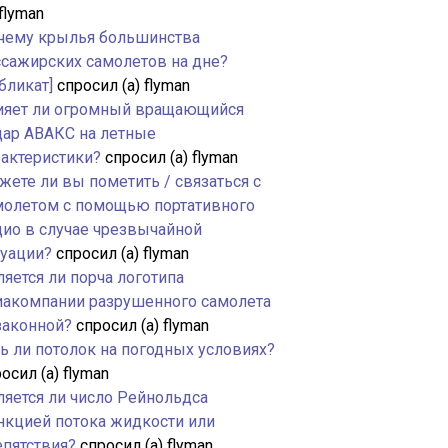
 flyman
чему крылья большинства
ссажирских самолетов на дне?
бликат]
спросил (а) flyman
ияет ли огромный вращающийся
дар АВАКС на летные
рактеристики?
спросил (а) flyman
жете ли вы пометить / связаться с
молетом с помощью портативного
дио в случае чрезвычайной
туации?
спросил (а) flyman
яется ли порча логотипа
иакомпании разрушенного самолета
законной?
спросил (а) flyman
ть ли потолок на погодных условиях?
осил (а) flyman
ляется ли число Рейнольдса
нкцией потока жидкости или
епятствия?
спросил (а) flyman