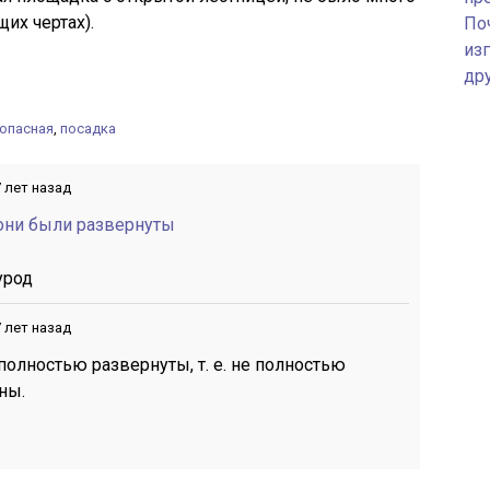
их чертах).
По
изг
др
опасная
,
посадка
 лет назад
 они были развернуты
урод
 лет назад
полностью развернуты, т. е. не полностью
ны.