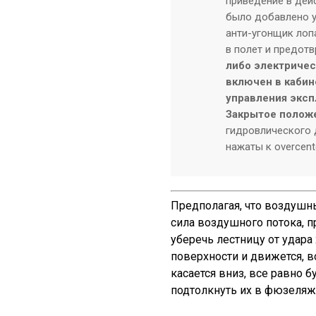
приведение в дейс
было добавлено у
анти-угонщик лопа
в полет и предот
либо электричес
включен в кабин
управления эксп
Закрытое полож
гидровлического 
нажаты к overcent
Предполагая, что воздушн
сила воздушного потока, п
уберечь лестницу от удар
поверхности и движется, в
касается вниз, все равно 
подтолкнуть их в фюзеляж