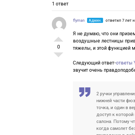
1 ответ
flyman
Админ.
ответил 7 лет 
Я не думаю, что они приз
воздушные лестницы приве
0
тяжелы, и этой функцией м
Следующий ответ-
ответы 
звучит очень правдоподоб
2 ручки управления
нижней части фюз
точка, и один в в
доступ к которой
салона. Потому ч
когда самолет бе