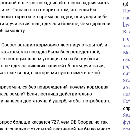
и ровной взлетно-посадочной полосы задняя часть
(а)
ится. Однако это говорит о том, что если бы
По
были открыты во время посадки, они ударили бы
па
и и, учитывая шаг, сделали больше, чем царапали
[ду
б самолету.
Вл
ра
 Cooper оставил кормовую лестницу открытой, и
ха
) кажется, что посадка была беспрецедентной,
Мо
о с потенциальным угонщиком на борту (хотя
са
то не сделал никаких записей об этом, учитывая,
ра
важные вещи, с которыми нужно иметь дело).
си
Явл
приземлился без повреждений, почему кормовая
ав
лась земли? Если лестница действительно
не
ли нанесен достаточный ущерб, чтобы потребовать
Ес
спр
Яв
вопрос больше касается 727, чем DB Cooper, но так
фу
ая площадка с открытой лестницей, не было много
пр