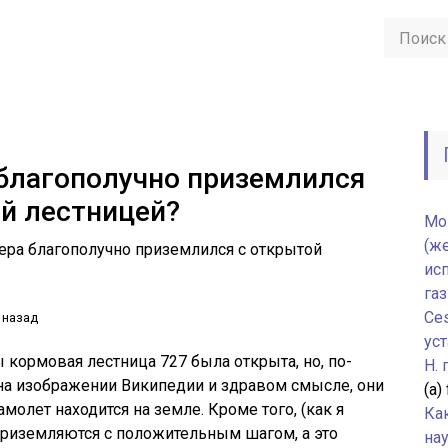
благополучно приземлился
й лестницей?
Мо
(ж
ера благополучно приземлился с открытой
ис
газ
Ce
 назад
уст
ы кормовая лестница 727 была открыта, но, по-
H.
на изображении Википедии и здравом смысле, они
(а)
молет находится на земле. Кроме того, (как я
Ка
риземляются с положительным шагом, а это
нау