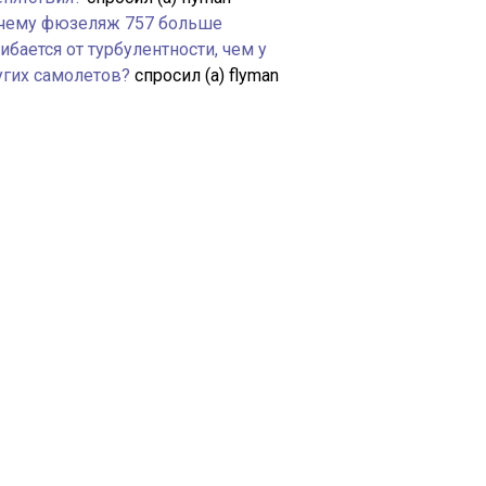
чему фюзеляж 757 больше
ибается от турбулентности, чем у
угих самолетов?
спросил (а) flyman