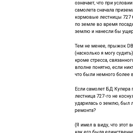
означает, что при услови
самолета сначала приземл
кормовые лестницы 727 
по земле во время посадк
землю и нанесли бы ущер
Тем не менее, прыжок DB
(насколько я могу судить
кроме стресса, связанног
вполне понятно, если ник
что были немного более 
Если самолет БД Купера 
лестница 727-го не косну
ударилась о землю, был 
ремонта?
(Я имел в виду, что этот 
как его была единственн