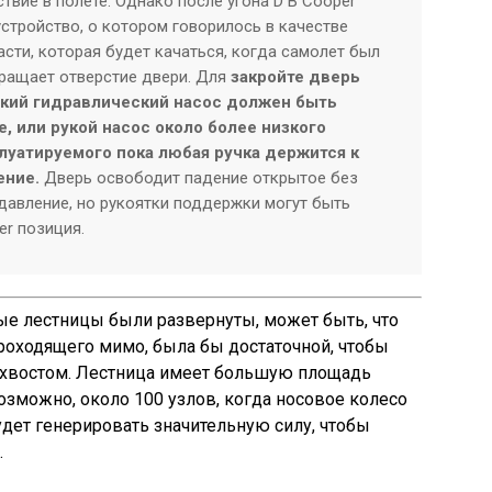
твие в полете. Однако после угона D B Cooper
стройство, о котором говорилось в качестве
сти, которая будет качаться, когда самолет был
вращает отверстие двери. Для
закройте дверь
кий гидравлический насос должен быть
е, или рукой насос около более низкого
луатируемого пока любая ручка держится к
ение.
Дверь освободит падение открытое без
давление, но рукоятки поддержки могут быть
er позиция.
ые лестницы были развернуты, может быть, что
роходящего мимо, была бы достаточной, чтобы
а хвостом. Лестница имеет большую площадь
озможно, около 100 узлов, когда носовое колесо
будет генерировать значительную силу, чтобы
.