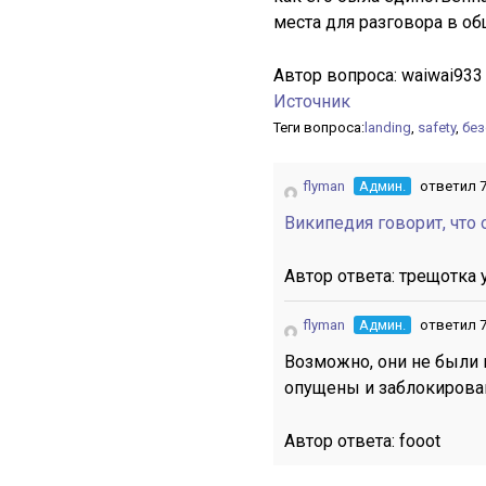
места для разговора в общ
Автор вопроса:
waiwai933
Источник
Теги вопроса:
landing
,
safety
,
без
flyman
Админ.
ответил 7
Википедия говорит, что
Автор ответа:
трещотка 
flyman
Админ.
ответил 7
Возможно, они не были 
опущены и заблокирова
Автор ответа:
fooot