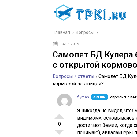
Главная
›
Вопросы
14.08.2019
Самолет БД Купера 
с открытой кормово
Вопросы / ответы
›
Самолет БД Куп
кормовой лестницей?
flyman
Админ.
спросил 7 лет
Я никогда не видел, чтоб
видимому, основываясь 
0
достигают Земли, когда са
понимаю), авиалайнеры п