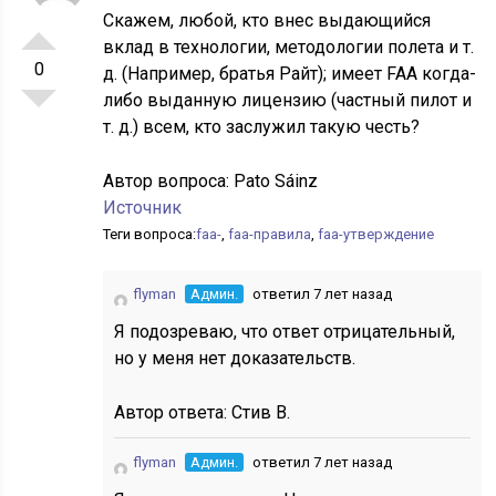
Скажем, любой, кто внес выдающийся
вклад в технологии, методологии полета и т.
0
д. (Например, братья Райт); имеет FAA когда-
либо выданную лицензию (частный пилот и
т. д.) всем, кто заслужил такую честь?
Автор вопроса:
Pato Sáinz
Источник
Теги вопроса:
faa-
,
faa-правила
,
faa-утверждение
flyman
Админ.
ответил 7 лет назад
Я подозреваю, что ответ отрицательный,
но у меня нет доказательств.
Автор ответа:
Стив В.
flyman
Админ.
ответил 7 лет назад