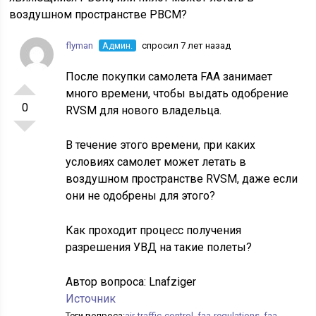
воздушном пространстве РВСМ?
flyman
Админ.
спросил 7 лет назад
После покупки самолета FAA занимает
много времени, чтобы выдать одобрение
0
RVSM для нового владельца.
В течение этого времени, при каких
условиях самолет может летать в
воздушном пространстве RVSM, даже если
они не одобрены для этого?
Как проходит процесс получения
разрешения УВД на такие полеты?
Автор вопроса:
Lnafziger
Источник
Теги вопроса:
air-traffic-control
,
faa-regulations
,
faa-