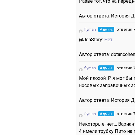
Разве тот, что на перед
Автор ответа:
История 
flyman
Админ.
ответил 7
@JonStory:
Нет.
Автор ответа:
dotancohe
flyman
Админ.
ответил 7
Мой плохой: P я мог бы п
носовых заправочных зо
Автор ответа:
История 
flyman
Админ.
ответил 7
Некоторые-нет… Вариан
4 имели трубку Пито на