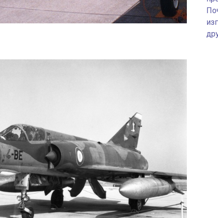
По
изг
др