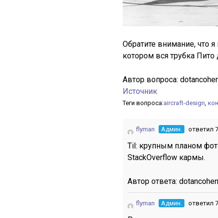
Обратите внимание, что я
котором вся трубка Пито
Автор вопроса:
dotancohe
Источник
Теги вопроса:
aircraft-design
,
ко
flyman
Админ.
ответил 7
Til: крупным планом фо
StackOverflow кармы.
Автор ответа:
dotancohe
flyman
Админ.
ответил 7