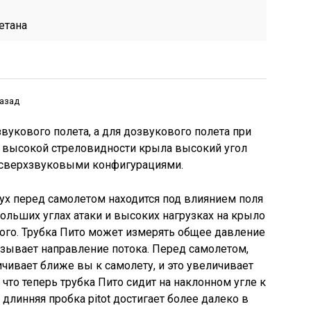
етана
назад
вукового полета, а для дозвукового полета при
за высокой стреловидности крыла высокий угол
о сверхзвуковыми конфигурациями.
ух перед самолетом находится под влиянием поля
больших углах атаки и высоких нагрузках на крыло
ного. Трубка Пито может измерять общее давление
казывает направление потока. Перед самолетом,
чивает ближе вы к самолету, и это увеличивает
что теперь трубка Пито сидит на наклонном угле к
длинняя пробка pitot достигает более далеко в