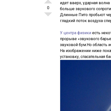
идет вверх, ударная волна
0
больше звукового сопроти
Длинные Пито пробьют чер
гладкий поток воздуха спе
У центра физики
есть нек
прорыве «звукового барье
звуковой бум.Но область и
На изображении ниже пока
установку, спасательная 