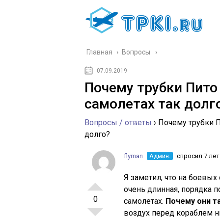
Главная
›
Вопросы
07.09.2019
Почему трубки Пито
самолетах так долг
Вопросы / ответы
›
Почему трубки П
долго?
flyman
Админ.
спросил 7 лет
Я заметил, что на боевых
очень длинная, порядка 
0
самолетах.
Почему они т
воздух перед кораблем н