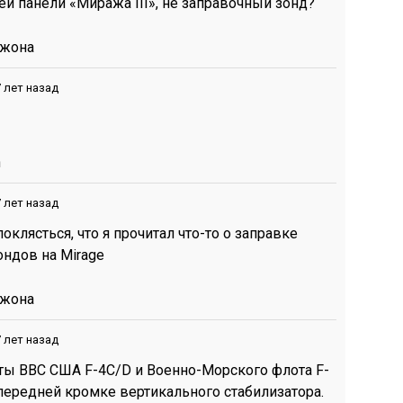
ней панели «Миража III», не заправочный зонд?
Джона
 лет назад
n
 лет назад
оклясться, что я прочитал что-то о заправке
ндов на Mirage
Джона
 лет назад
ты ВВС США F-4C/D и Военно-Морского флота F-
 передней кромке вертикального стабилизатора.