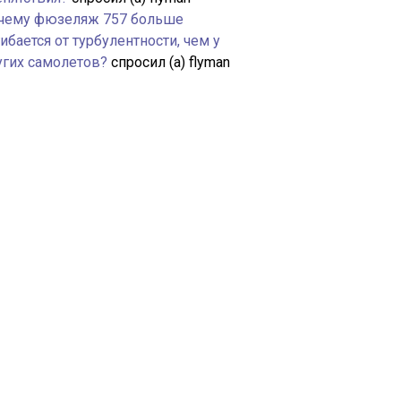
чему фюзеляж 757 больше
ибается от турбулентности, чем у
угих самолетов?
спросил (а) flyman