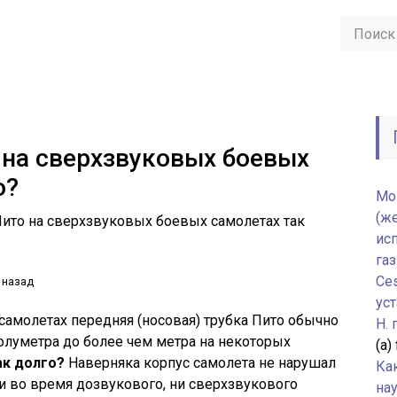
 на сверхзвуковых боевых
о?
Мо
(ж
ито на сверхзвуковых боевых самолетах так
ис
газ
Ce
 назад
уст
 самолетах передняя (носовая) трубка Пито обычно
H.
полуметра до более чем метра на некоторых
(а)
ак долго?
Наверняка корпус самолета не нарушал
Ка
и во время дозвукового, ни сверхзвукового
нау