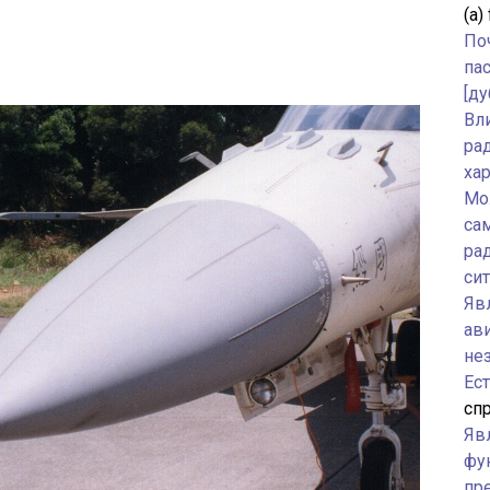
(а)
По
:
па
[ду
Вл
ра
ха
Мо
са
ра
си
Явл
ав
не
Ес
спр
Яв
фу
пр