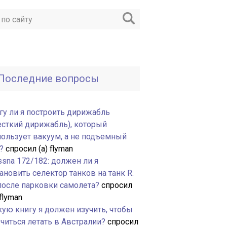
Последние вопросы
гу ли я построить дирижабль
есткий дирижабль), который
пользует вакуум, а не подъемный
?
спросил (а) flyman
ssna 172/182: должен ли я
ановить селектор танков на танк R.
 после парковки самолета?
спросил
 flyman
кую книгу я должен изучить, чтобы
читься летать в Австралии?
спросил