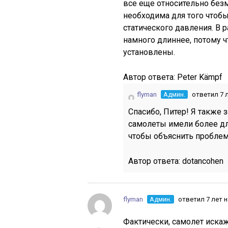
все еще относительно без
необходима для того чтобы
статического давления. В 
намного длиннее, потому 
установлены.
Автор ответа:
Peter Kämpf
flyman
Админ.
ответил 7 
Спасибо, Питер! Я также з
самолеты имели более дл
чтобы объяснить проблем
Автор ответа:
dotancohen
flyman
Админ.
ответил 7 лет 
Фактически, самолет иска