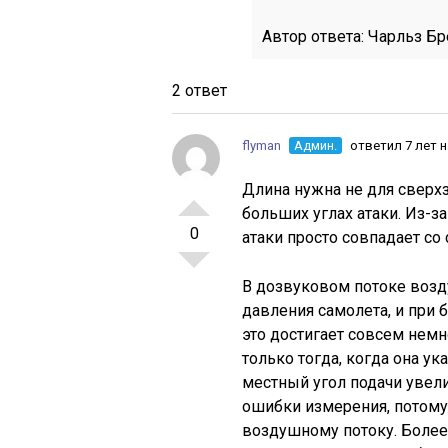
Автор ответа:
Чарльз Бр
2 ответ
flyman
Админ.
ответил 7 лет 
Длина нужна не для сверхз
больших углах атаки. Из-
0
атаки просто совпадает с
В дозвуковом потоке возд
давления самолета, и при 
это достигает совсем нем
только тогда, когда она у
местный угол подачи увели
ошибки измерения, потому 
воздушному потоку. Более 