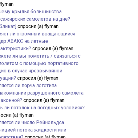
 flyman
чему крылья большинства
ссажирских самолетов на дне?
бликат]
спросил (а) flyman
ияет ли огромный вращающийся
дар АВАКС на летные
рактеристики?
спросил (а) flyman
жете ли вы пометить / связаться с
молетом с помощью портативного
дио в случае чрезвычайной
туации?
спросил (а) flyman
яется ли порча логотипа
иакомпании разрушенного самолета
законной?
спросил (а) flyman
ть ли потолок на погодных условиях?
осил (а) flyman
ляется ли число Рейнольдса
нкцией потока жидкости или
епятствия?
спросил (а) flyman