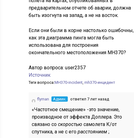
полета на картах, опубликованных в
предварительном отчете об аварии, должна
быть изогнута на запад, а не на восток.
Если они были в корне настолько ошибочны,
как эта диаграмма пинга могла быть
использована для построения
окончательного местоположения MH370?
Автор вопроса:
user2357
Источник
Теги вопроса:
MH370-incident
,
mh370-инцидент
flyman
Админ.
ответил 7 лет назад
«Частотное смещение» -это значение,
производное от эффекта Доплера. Это
связано со
скоростью
самолета К/от
спутника, а не с его
расстоянием
;