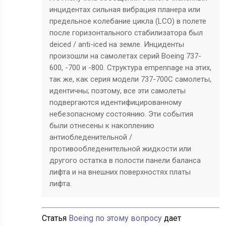
инцидентах сильная вибрация планера или
предельное колебание цикла (LCO) в полете
после горизонтального стабилизатора был
deiced / anti-iced на земле. Инциденты
произошли на самолетах серий Boeing 737-
600, -700 и -800. Структура empennage на этих,
так же, как серия модели 737-700C самолеты,
идентичны; поэтому, все эти самолеты
подвергаются идентифицированному
небезопасному состоянию. Эти события
были отнесены к накоплению
антиобледенительной /
противообледенительной жидкости или
другого остатка в полости панели баланса
лифта и на внешних поверхностях платы
лифта.
Статья
Boeing по этому вопросу
дает