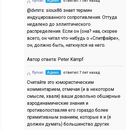
flyman
Админ.
ответил 7 лет назад
@dvnrrs: sioux86 знает термин
индуцированного сопротивления. Оттуда
недалеко до эллиптического
распределения. Если он (она? наа, скорее
всего, он читал что-нибудь о «Спитфайре»,
он, должно быть, наткнулся на него.
Автор ответа:
Peter Kämpf
flyman
Админ.
ответил 7 лет назад
Считайте это юмористическим
комментарием, отмечая (и в некотором
смысле, хваля) ваши довольно обширные
аэродинамические знания и
противопоставляя его гораздо более
примитивным знаниям, которые я и (я
должен думать) большинство других