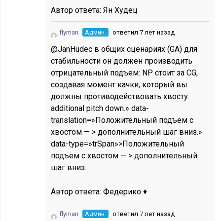
Автор ответа:
Ян Худец
flyman
Админ.
ответил 7 лет назад
@JanHudec в общих сценариях (GA) для
стабильности он должен производить
отрицательный подъем: NP стоит за CG,
создавая момент качки, который вы
должны противодействовать хвосту.
additional pitch down.» data-
translation=»Положительный подъем с
хвостом — > дополнительный шаг вниз.»
data-type=»trSpan»>Положительный
подъем с хвостом — > дополнительный
шаг вниз.
Автор ответа:
Федерико ♦
flyman
Админ.
ответил 7 лет назад