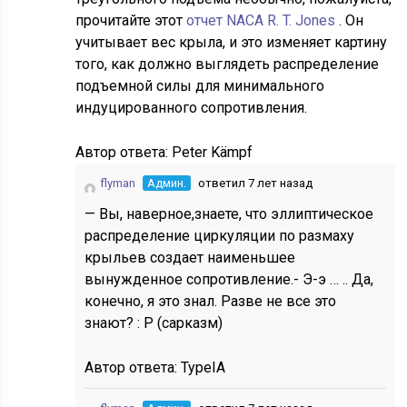
прочитайте этот
отчет NACA R. T. Jones
. Он
учитывает вес крыла, и это изменяет картину
того, как должно выглядеть распределение
подъемной силы для минимального
индуцированного сопротивления.
Автор ответа:
Peter Kämpf
flyman
Админ.
ответил 7 лет назад
— Вы, наверное,знаете, что эллиптическое
распределение циркуляции по размаху
крыльев создает наименьшее
вынужденное сопротивление.- Э-э … .. Да,
конечно, я это знал. Разве не все это
знают? : P (сарказм)
Автор ответа:
TypeIA