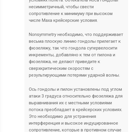
условиях полета. Обтекатель носа гондолы
несимметричный, чтобы свести
сопротивление к минимуму при высоком
числе Маха крейсерские условия.
Nonsymmetry необходимо, что поддерживает
весьма плоскую линию гондолы прилегает к
фюзеляжу, так что гондола супервелосити
инкременты, добавляно к тем от пилона и
фюзеляжа, не делают приведите к
сверхкритическим скоростям с
результирующими потерями ударной волны.
Ось гондолы и пилон установлены под углом
атаки 3 градуса относительно фюзеляжа для
выравнивания их с местными условиями
потока преобладает в крейсерских условиях.
Это необходимо для устранения
интерференция и высокое индуцированное
сопротивление, которые в противном случае