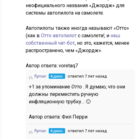
неофициального названия «Джордж» для
системы автопилота на самолете.
Автопилоты также иногда называют «Отто»
(как в
Отто автопилот
с
самолета!
, и
наш
собственный чат-бот
, но это, кажется, менее
распространено, чем «Джордж».
Автор ответа:
voretaq7
flyman
Админ.
ответил 7 лет назад
+1 за упоминание
Отто
. Я думаю, что они
должны переместить ручную
инфляционную трубку… 🙂
Автор ответа:
Фил Перри
flyman
Админ.
ответил 7 лет назад