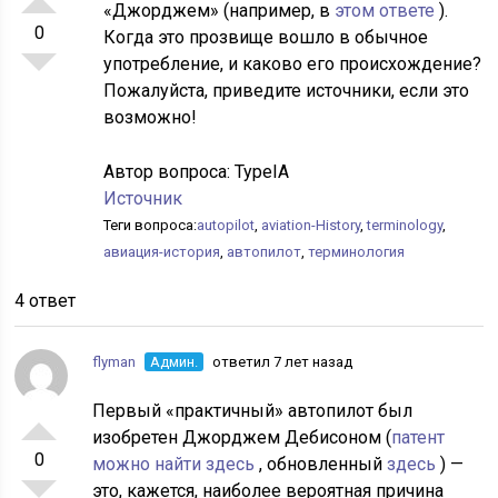
«Джорджем» (например, в
этом ответе
).
0
Когда это прозвище вошло в обычное
употребление, и каково его происхождение?
Пожалуйста, приведите источники, если это
возможно!
Автор вопроса:
TypeIA
Источник
Теги вопроса:
autopilot
,
aviation-History
,
terminology
,
авиация-история
,
автопилот
,
терминология
4 ответ
flyman
Админ.
ответил 7 лет назад
Первый «практичный» автопилот был
изобретен Джорджем Дебисоном (
патент
0
можно найти здесь
, обновленный
здесь
) —
это, кажется, наиболее вероятная причина