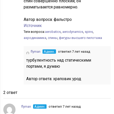
спин совершенно плоский, он
разматывается равномерно.
Автор вопроса:
фальстро
Источник
Теги вопроса:
aerobatics
,
aerodynamics
,
spins
,
аэродинамика
,
спины
,
фигуры высшего пилотажа
flyman
Админ.
ответил 7 лет назад
турбулентность над статическими
портами, я думаю
Автор ответа:
храповик урод
2 ответ
flyman
Админ.
ответил 7 лет назад