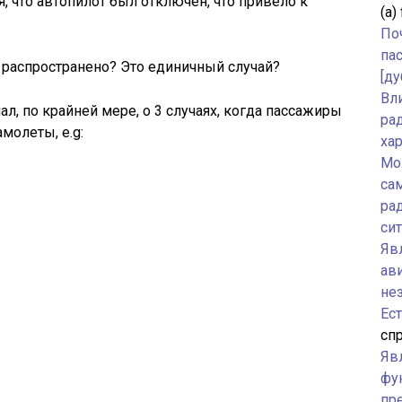
я, что автопилот был отключен, что привело к
(а)
По
па
о распространено? Это единичный случай?
[ду
Вл
ал, по крайней мере, о 3 случаях, когда пассажиры
ра
молеты, e.g:
ха
Мо
са
ра
си
Явл
ав
не
Ес
спр
Яв
фу
пр