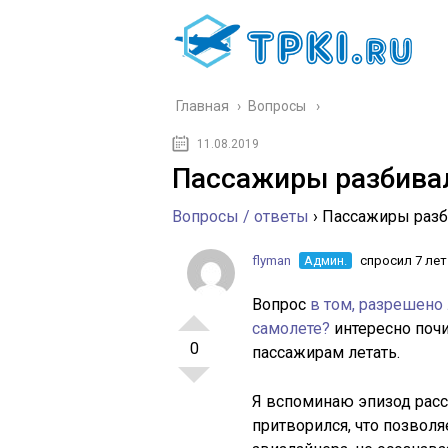
Главная
›
Вопросы
11.08.2019
Пассажиры разбива
Вопросы / ответы
›
Пассажиры разб
flyman
Админ.
спросил 7 лет
Вопрос
в том, разрешено
самолете?
интересно почи
0
пассажирам летать.
Я вспоминаю эпизод расс
притворился, что позвол