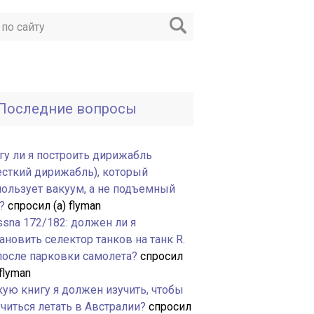
Последние вопросы
гу ли я построить дирижабль
есткий дирижабль), который
пользует вакуум, а не подъемный
?
спросил (а) flyman
ssna 172/182: должен ли я
ановить селектор танков на танк R.
 после парковки самолета?
спросил
 flyman
кую книгу я должен изучить, чтобы
читься летать в Австралии?
спросил