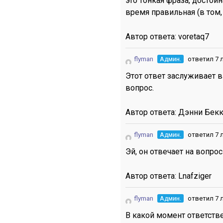
это тонкая фраза, достойн
время правильная (в том,
Автор ответа:
voretaq7
flyman
Админ.
ответил 7 
Этот ответ заслуживает в
вопрос.
Автор ответа:
Дэнни Бекк
flyman
Админ.
ответил 7 
Эй, он отвечает на вопрос
Автор ответа:
Lnafziger
flyman
Админ.
ответил 7 
В какой момент ответстве