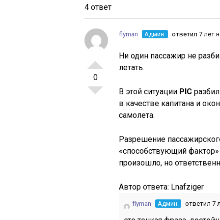
4 ответ
flyman
Админ.
ответил 7 лет 
Ни один пассажир не разби
летать.
0
В этой ситуации
PIC
разбил
в качестве капитана и око
самолета.
Разрешение пассажирского 
«способствующий фактор» 
произошло, но ответственн
Автор ответа:
Lnafziger
flyman
Админ.
ответил 7 