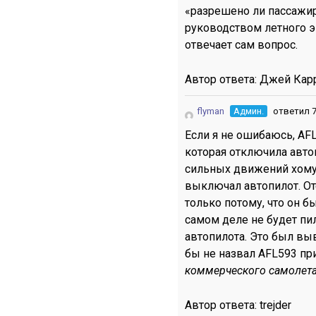
«разрешено ли пассажи
руководством летного э
отвечает сам вопрос.
Автор ответа:
Джей Кар
flyman
Админ.
ответил 7
Если я не ошибаюсь, AF
которая отключила авто
сильных движений хому
выключал автопилот. От
только потому, что он б
самом деле не будет пи
автопилота. Это был выв
бы не назвал AFL593 п
коммерческого самолет
Автор ответа:
trejder