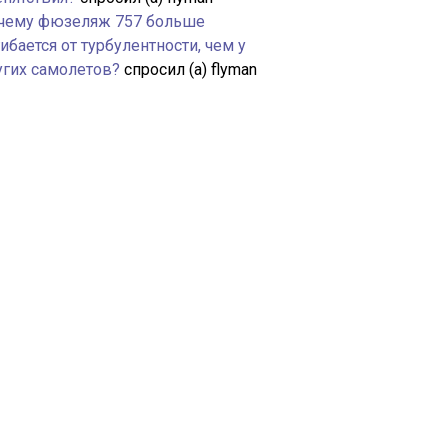
чему фюзеляж 757 больше
ибается от турбулентности, чем у
угих самолетов?
спросил (а) flyman