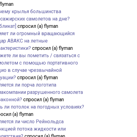
 flyman
чему крылья большинства
ссажирских самолетов на дне?
бликат]
спросил (а) flyman
ияет ли огромный вращающийся
дар АВАКС на летные
рактеристики?
спросил (а) flyman
жете ли вы пометить / связаться с
молетом с помощью портативного
дио в случае чрезвычайной
туации?
спросил (а) flyman
яется ли порча логотипа
иакомпании разрушенного самолета
законной?
спросил (а) flyman
ть ли потолок на погодных условиях?
осил (а) flyman
ляется ли число Рейнольдса
нкцией потока жидкости или
епятствия?
спросил (а) flyman