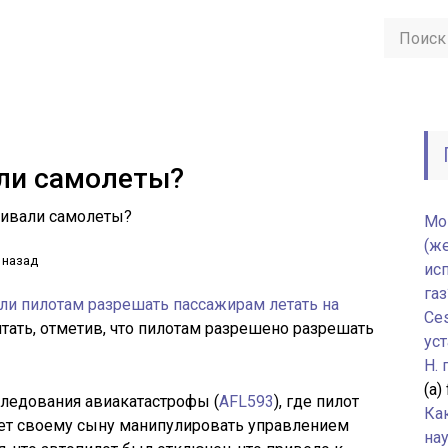
ли самолеты?
ивали самолеты?
Мо
(ж
 назад
ис
газ
 ли пилотам разрешать пассажирам летать на
Ce
тать, отметив, что пилотам
разрешено разрешать
уст
H.
(а)
ледования авиакатастрофы (
AFL593
), где пилот
Ка
яет своему сыну манипулировать управлением
нау