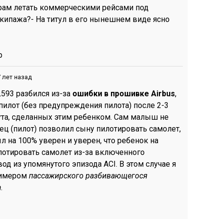
рам летать коммерческими рейсами под
кипажа?- На титул в его нынешнем виде ясно
р
 лет назад
L593 разбился из-за
ошибки в прошивке Airbus
,
пилот (без предупреждения пилота) после 2-3
та, сделанных этим ребенком. Сам малыш не
ец (пилот) позволил сыну пилотировать самолет,
ыл на 100% уверен и уверен, что ребенок на
лотировать самолет из-за включенного
од из упомянутого эпизода ACI. В этом случае я
римером
пассажирского разбивающегося
а
.