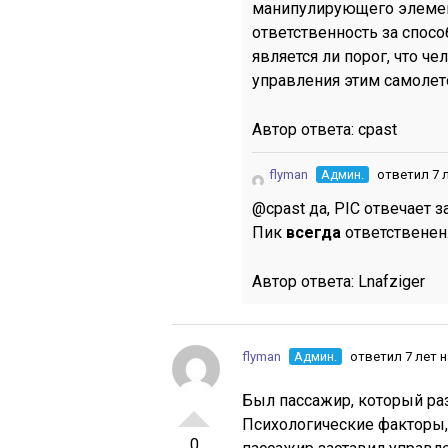
манипулирующего элемен
ответственность за спосо
является ли порог, что ч
управления этим самолето
Автор ответа:
cpast
flyman
Админ.
ответил 7 
@cpast да, PIC отвечает з
Пик
всегда
ответственен
Автор ответа:
Lnafziger
flyman
Админ.
ответил 7 лет 
Был пассажир, который раз
Психологические факторы, 
0