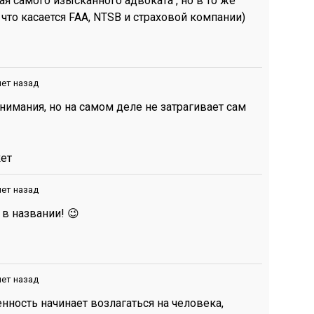
ая самого изысканного адвоката , но в то же
 что касается FAA, NTSB и страховой компании)
лет назад
нимания, но на самом деле не затрагивает сам
ет
лет назад
 в названии! 😉
лет назад
нность начинает возлагаться на человека,