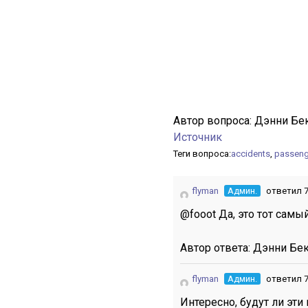
Автор вопроса:
Дэнни Бе
Источник
Теги вопроса:
accidents
,
passeng
flyman
Админ.
ответил 7
@fooot Да, это тот самы
Автор ответа:
Дэнни Бе
flyman
Админ.
ответил 7
Интересно, будут ли эт