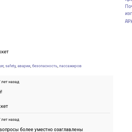
По
изг
др
ккет
er
,
safety
,
аварии
,
безопасность
,
пассажиров
 лет назад
й!
ккет
 лет назад
и вопросы более уместно озаглавлены