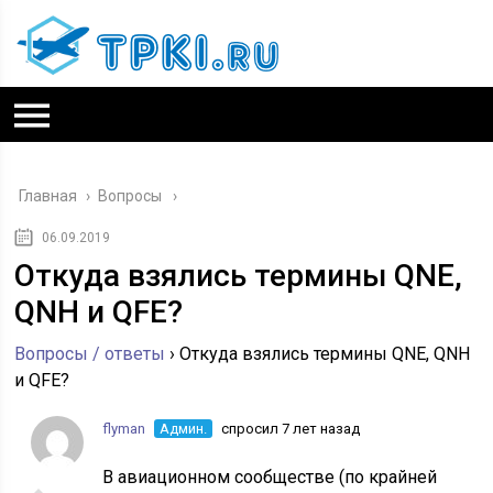
Главная
›
Вопросы
06.09.2019
Откуда взялись термины QNE,
QNH и QFE?
Вопросы / ответы
›
Откуда взялись термины QNE, QNH
и QFE?
flyman
Админ.
спросил 7 лет назад
В авиационном сообществе (по крайней