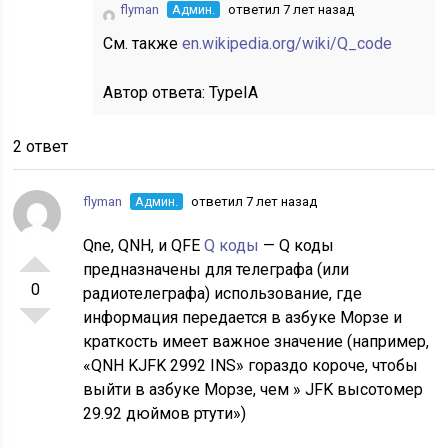
flyman
Админ.
ответил 7 лет назад
См. также
en.wikipedia.org/wiki/Q_code
Автор ответа:
TypeIA
2 ответ
flyman
Админ.
ответил 7 лет назад
Qne, QNH, и QFE
Q коды
— Q коды
предназначены для телеграфа (или
0
радиотелеграфа) использование, где
информация передается в азбуке Морзе и
краткость имеет важное значение (например,
«QNH KJFK 2992 INS» гораздо короче, чтобы
выйти в азбуке Морзе, чем » JFK высотомер
29.92 дюймов ртути»)