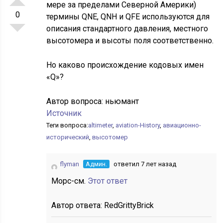
мере за пределами Северной Америки)
0
термины QNE, QNH и QFE используются для
описания стандартного давления, местного
высотомера и высоты поля соответственно.
Но каково происхождение кодовых имен
«Q»?
Автор вопроса:
ньюмант
Источник
Теги вопроса:
altimeter
,
aviation-History
,
авиационно-
исторический
,
высотомер
flyman
Админ.
ответил 7 лет назад
Морс-см.
Этот ответ
Автор ответа:
RedGrittyBrick