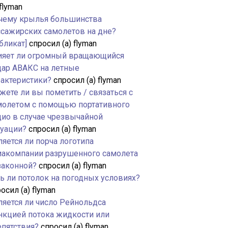
 flyman
чему крылья большинства
ссажирских самолетов на дне?
бликат]
спросил (а) flyman
ияет ли огромный вращающийся
дар АВАКС на летные
рактеристики?
спросил (а) flyman
жете ли вы пометить / связаться с
молетом с помощью портативного
дио в случае чрезвычайной
туации?
спросил (а) flyman
яется ли порча логотипа
иакомпании разрушенного самолета
законной?
спросил (а) flyman
ть ли потолок на погодных условиях?
осил (а) flyman
ляется ли число Рейнольдса
нкцией потока жидкости или
епятствия?
спросил (а) flyman