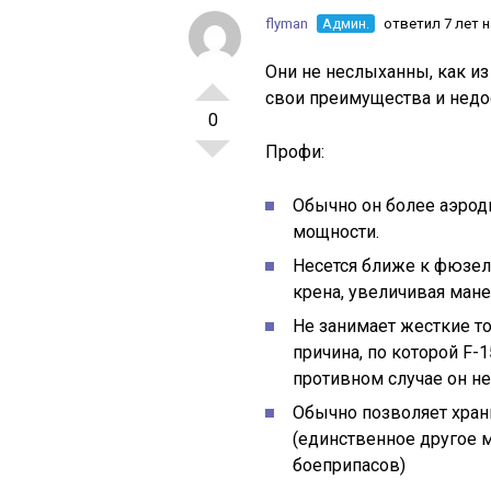
flyman
Админ.
ответил 7 лет 
Они не неслыханны, как из
свои преимущества и недо
0
Профи:
Обычно он более аэроди
мощности.
Несется ближе к фюзел
крена, увеличивая мане
Не занимает жесткие т
причина, по которой F-1
противном случае он не
Обычно позволяет хран
(единственное другое м
боеприпасов)