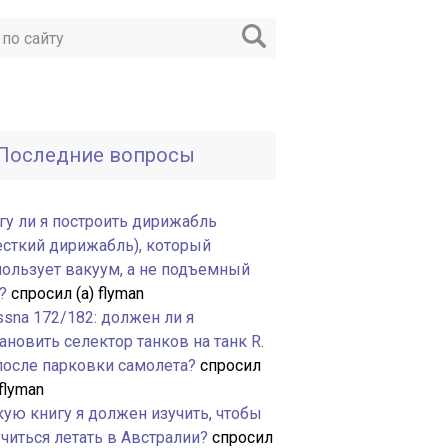
Последние вопросы
гу ли я построить дирижабль
есткий дирижабль), который
пользует вакуум, а не подъемный
?
спросил (а) flyman
ssna 172/182: должен ли я
ановить селектор танков на танк R.
 после парковки самолета?
спросил
 flyman
кую книгу я должен изучить, чтобы
читься летать в Австралии?
спросил