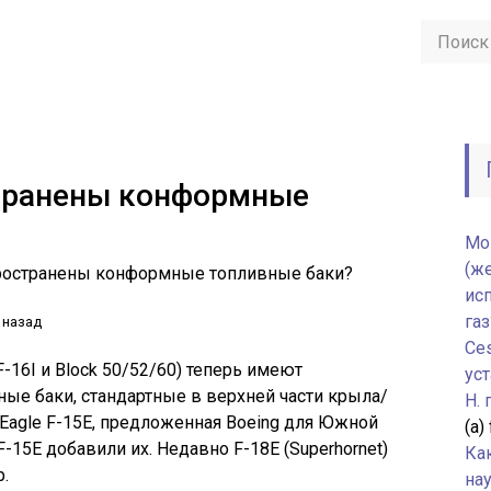
транены конформные
Мо
(ж
ространены конформные топливные баки?
ис
газ
 назад
Ce
F-16I и Block 50/52/60) теперь имеют
уст
ые баки, стандартные в верхней части крыла/
H.
 Eagle F-15E, предложенная Boeing для Южной
(а)
F-15E добавили их. Недавно F-18E (Superhornet)
Ка
.
нау