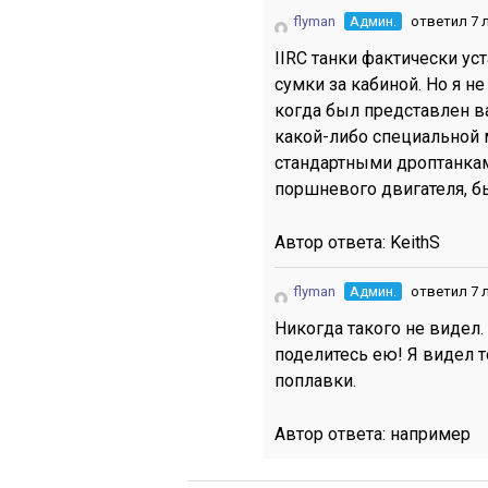
flyman
Админ.
ответил 7 
IIRC танки фактически у
сумки за кабиной. Но я не
когда был представлен в
какой-либо специальной 
стандартными дроптанкам
поршневого двигателя, б
Автор ответа:
KeithS
flyman
Админ.
ответил 7 
Никогда такого не видел.
поделитесь ею! Я видел 
поплавки.
Автор ответа:
например