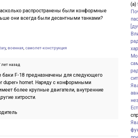
(а)
 насколько распространены были конформные
По
ньше они всегда были десантными танками?
па
[ду
Вл
ра
tary
,
военная
,
самолет-конструкция
ха
Мо
са
 лет назад
ра
баки F-18 предназначены для следующего
си
r duper» hornet. Наряду с конформными
Явл
меет более крупные двигатели, внутренние
ав
ругие хитрости.
не
Ес
одитель
спр
Яв
фу
пр