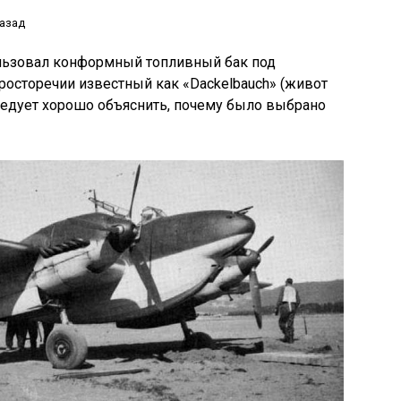
назад
льзовал конформный топливный бак под
осторечии известный как «Dackelbauch» (живот
следует хорошо объяснить, почему было выбрано