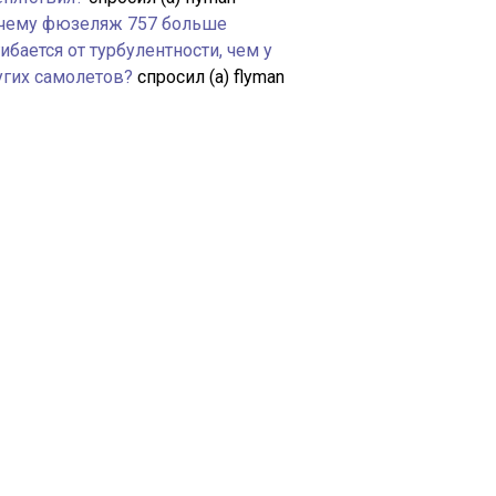
чему фюзеляж 757 больше
ибается от турбулентности, чем у
угих самолетов?
спросил (а) flyman