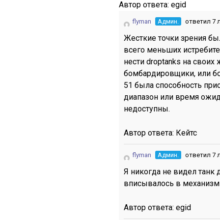
Автор ответа:
egid
flyman
Админ.
ответил 7 
Жесткие точки зрения бы
всего меньших истребите
нести droptanks на своих 
бомбардировщики, или бо
51 была способность при
диапазон или время ожид
недоступны.
Автор ответа:
Кейтс
flyman
Админ.
ответил 7 
Я никогда не видел танк д
вписывалось в механизм 
Автор ответа:
egid