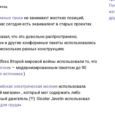
По
назад
изг
мные танки
не занимают жестких позиций,
др
 нас сегодня есть эквивалент в старых проектах.
азал, что это довольно распространено;
ки и другие конформные пакеты использовались
нескольких разных конструкциях.
tfires Второй мировой войны использовали то, что
почки
» — модернизированным пакетом до 90
о источника
).
лийская электрическая молния
использовала
магазин» , который мог содержать либо
ый двигатель (?!). Gloster Javelin использовал
 для груди
«.