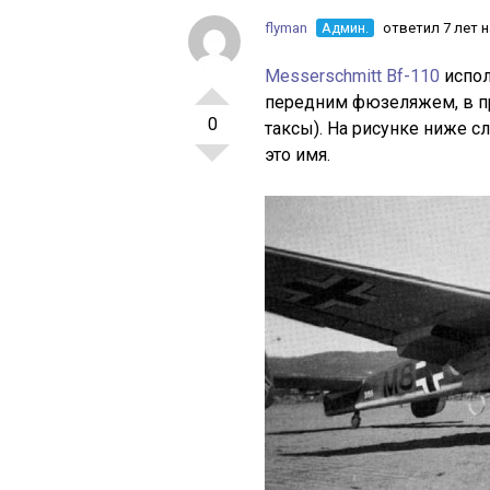
flyman
Админ.
ответил 7 лет 
Messerschmitt Bf-110
испо
передним фюзеляжем, в пр
0
таксы). На рисунке ниже 
это имя.