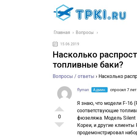
Главная
›
Вопросы
15.06.2019
Насколько распрос
топливные баки?
Вопросы / ответы
›
Насколько расп
flyman
Админ.
спросил 7 лет
Я знаю, что модели F-16 (
соответствующие топливн
0
фюзеляжа. Модель Silent
Кореи, и другие клиенты 
продемонстрировал набор