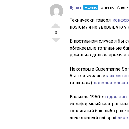
flyman
Админ.
ответил 7 лет 
Технически говоря,
конфор
поэтому я не уверен, что у
0
В противном случае я бы ск
обтекаемые топливные ба
довольно долгое время в 
Некоторые Supermarine Spi
было вызвано «
танком та
галлонов (
дополнительног
В начале 1960-х
годов анг
«конформный вентральный 
топливный бак, либо ракетн
аналогичный набор «
баков