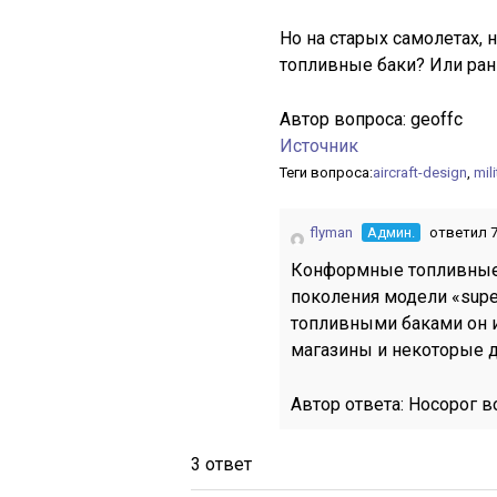
Но на старых самолетах,
топливные баки? Или ра
Автор вопроса:
geoffc
Источник
Теги вопроса:
aircraft-design
,
mili
flyman
Админ.
ответил 7
Конформные топливные 
поколения модели «supe
топливными баками он и
магазины и некоторые д
Автор ответа:
Носорог в
3 ответ