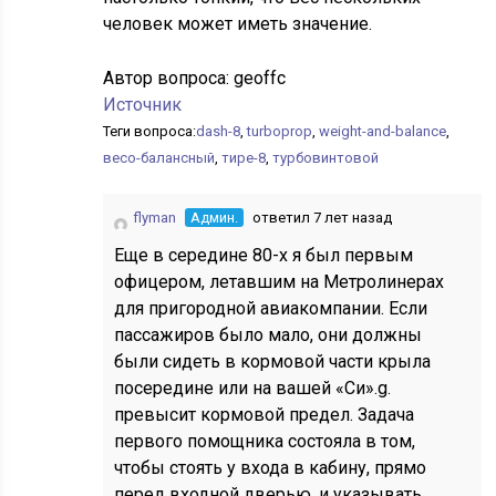
человек может иметь значение.
Автор вопроса:
geoffc
Источник
Теги вопроса:
dash-8
,
turboprop
,
weight-and-balance
,
весо-балансный
,
тире-8
,
турбовинтовой
flyman
Админ.
ответил 7 лет назад
Еще в середине 80-х я был первым
офицером, летавшим на Метролинерах
для пригородной авиакомпании. Если
пассажиров было мало, они должны
были сидеть в кормовой части крыла
посередине или на вашей «Си».g.
превысит кормовой предел. Задача
первого помощника состояла в том,
чтобы стоять у входа в кабину, прямо
перед входной дверью, и указывать