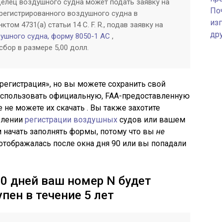
делец воздушного судна может подать заявку на
По
регистрированного воздушного судна в
изг
ктом 4731(a) статьи 14 C. F. R., подав заявку на
др
ушного судна, форму 8050-1 AC
,
бор в размере 5,00 долл.
 регистрация», но вы можете сохранить свой
использовать официальную, FAA-предоставленную
не можете их скачать . Вы также захотите
делении
регистрации воздушных
судов или вашем
 начать заполнять формы, потому что вы
не
отображалась после окна дня 90 или вы попадали
0 дней ваш номер N будет
пен в течение 5 лет