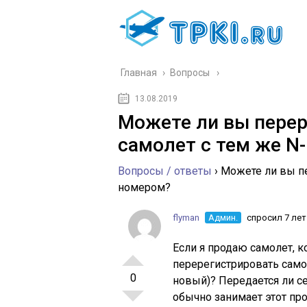
Главная
›
Вопросы
13.08.2019
Можете ли вы пере
самолет с тем же N
Вопросы / ответы
›
Можете ли вы пе
номером?
flyman
Админ.
спросил 7 лет
Если я продаю самолет, 
перерегистрировать само
0
новый)? Передается ли с
обычно занимает этот пр