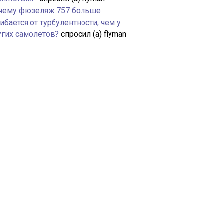
чему фюзеляж 757 больше
ибается от турбулентности, чем у
угих самолетов?
спросил (а) flyman