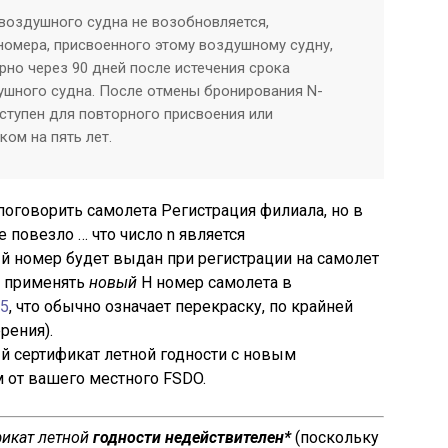
 воздушного судна не возобновляется,
номера, присвоенного этому воздушному судну,
рно через 90 дней после истечения срока
ушного судна. После отмены бронирования N-
ступен для повторного присвоения или
ом на пять лет.
поговорить самолета Регистрация филиала, но в
 повезло … что число n является
й номер будет выдан при регистрации на самолет
ы применять
новый
Н номер самолета в
45
, что обычно означает перекраску, по крайней
рения).
 сертификат летной годности с новым
от вашего местного FSDO.
фикат летной
годности недействителен*
(поскольку