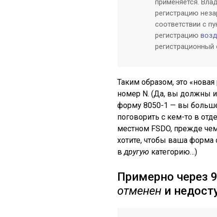
применяется. Вла
регистрацию неза
соответствии с пун
регистрацию
возд
регистрационный с
Таким образом, это «новая
номер N. (Да, вы должны 
форму 8050-1 — вы больше 
поговорить с кем-то в от
местном FSDO, прежде чем
хотите, чтобы ваша форма 
в
другую
категорию…)
Примерно через 9
отменен
и недосту