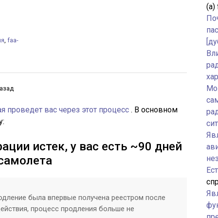
(а)
По
па
ия
,
faa-
[ду
Вл
ра
ха
Мо
назад
са
ая проведет вас через этот процесс
. В основном
ра
у:
си
Явл
ации истек, у вас есть ~90 дней
ав
 самолета
не
Ес
спр
Яв
родление была впервые получена реестром после
фу
действия, процесс продления больше не
пр