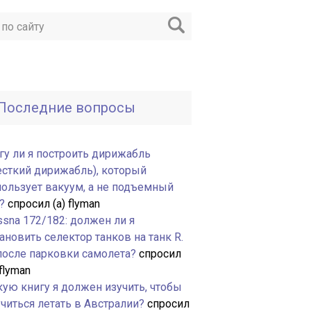
Последние вопросы
гу ли я построить дирижабль
есткий дирижабль), который
пользует вакуум, а не подъемный
?
спросил (а) flyman
ssna 172/182: должен ли я
ановить селектор танков на танк R.
 после парковки самолета?
спросил
 flyman
кую книгу я должен изучить, чтобы
читься летать в Австралии?
спросил