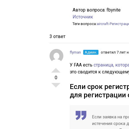
Автор вопроса:
fbynite
Источник
Теги вопроса:
aircraft-Регистрац
3 ответ
flyman
Админ.
ответил 7 лет 
У FAA есть
страница, котор
это сводится к следующем
0
Если срок регистр
для регистрации
Если заявка на п
истечения срока 