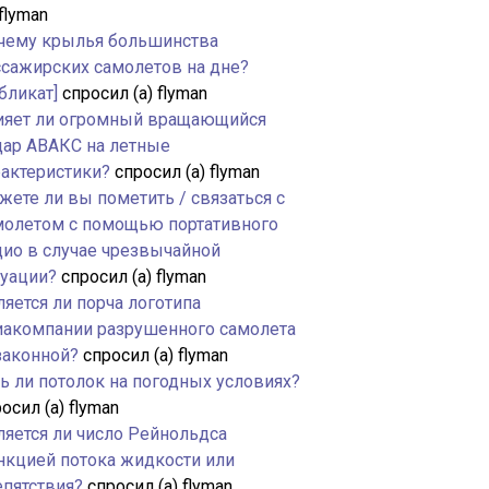
 flyman
чему крылья большинства
ссажирских самолетов на дне?
бликат]
спросил (а) flyman
ияет ли огромный вращающийся
дар АВАКС на летные
рактеристики?
спросил (а) flyman
жете ли вы пометить / связаться с
молетом с помощью портативного
дио в случае чрезвычайной
туации?
спросил (а) flyman
яется ли порча логотипа
иакомпании разрушенного самолета
законной?
спросил (а) flyman
ть ли потолок на погодных условиях?
осил (а) flyman
ляется ли число Рейнольдса
нкцией потока жидкости или
епятствия?
спросил (а) flyman