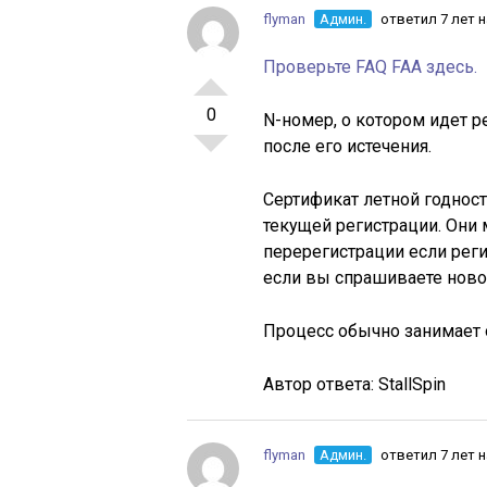
flyman
Админ.
ответил 7 лет 
Проверьте FAQ FAA здесь.
0
N-номер, о котором идет р
после его истечения.
Сертификат летной годност
текущей регистрации. Они 
перерегистрации если реги
если вы спрашиваете ново
Процесс обычно занимает 
Автор ответа:
StallSpin
flyman
Админ.
ответил 7 лет 