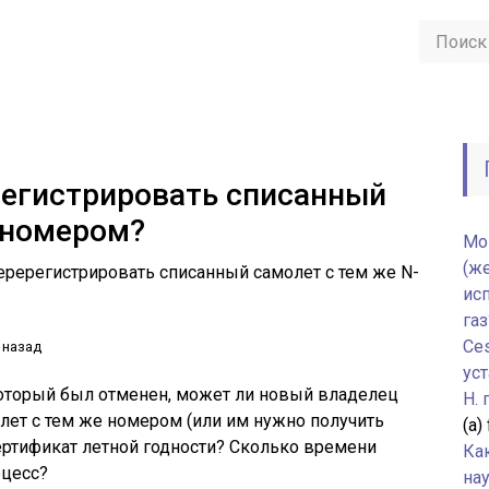
регистрировать списанный
-номером?
Мо
(ж
ререгистрировать списанный самолет с тем же N-
ис
газ
Ce
 назад
уст
который был отменен, может ли новый владелец
H.
лет с тем же номером (или им нужно получить
(а)
ертификат летной годности? Сколько времени
Ка
оцесс?
нау