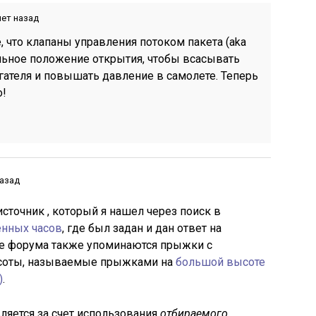
лет назад
, что клапаны управления потоком пакета (aka
льное положение открытия, чтобы всасывать
гателя и повышать давление в самолете. Теперь
о!
назад
точник , который я нашел через поиск в
нных часов
, где был задан и дан ответ на
ме форума также упоминаются прыжки с
соты, называемые прыжками на
большой высоте
)
.
ляется за счет использования
отбираемого