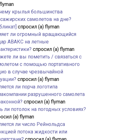
 flyman
чему крылья большинства
ссажирских самолетов на дне?
бликат]
спросил (а) flyman
ияет ли огромный вращающийся
дар АВАКС на летные
рактеристики?
спросил (а) flyman
жете ли вы пометить / связаться с
молетом с помощью портативного
дио в случае чрезвычайной
туации?
спросил (а) flyman
яется ли порча логотипа
иакомпании разрушенного самолета
законной?
спросил (а) flyman
ть ли потолок на погодных условиях?
осил (а) flyman
ляется ли число Рейнольдса
нкцией потока жидкости или
епятствия?
спросил (а) flyman