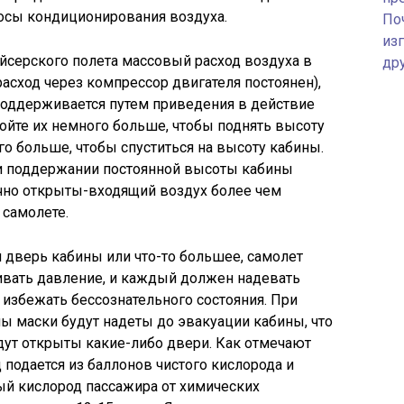
росы кондиционирования воздуха.
По
изг
йсерского полета массовый расход воздуха в
др
расход через компрессор двигателя постоянен),
поддерживается путем приведения в действие
ойте их немного больше, чтобы поднять высоту
го больше, чтобы спуститься на высоту кабины.
ри поддержании постоянной высоты кабины
чно открыты-входящий воздух более чем
 самолете.
 дверь кабины или что-то большее, самолет
вать давление, и каждый должен надевать
 избежать бессознательного состояния. При
ы маски будут надеты до эвакуации кабины, что
удут открыты какие-либо двери. Как отмечают
 подается из баллонов чистого кислорода и
ый кислород пассажира от химических