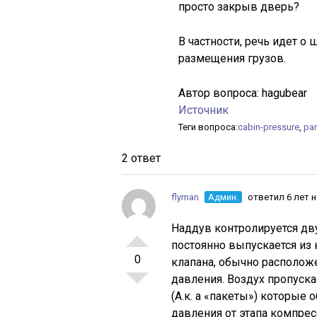
просто закрыв дверь?
В частности, речь идет 
размещения грузов.
Автор вопроса:
hagubear
Источник
Теги вопроса:
cabin-pressure
,
pa
2 ответ
flyman
Админ.
ответил 6 лет 
Наддув контролируется дв
постоянно выпускается из
0
клапана, обычно располож
давления. Воздух пропуск
(A.к. a «пакеты») которые
давления от этапа компре