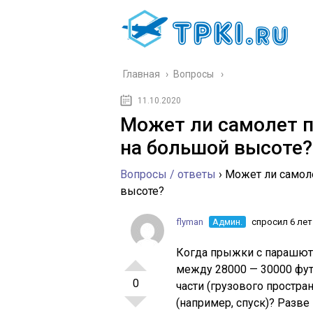
Главная
›
Вопросы
11.10.2020
Может ли самолет п
на большой высоте?
Вопросы / ответы
›
Может ли самол
высоте?
flyman
Админ.
спросил 6 лет
Когда прыжки с парашют
между 28000 — 30000 фу
0
части (грузового простра
(например, спуск)? Разве