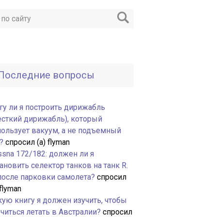
Последние вопросы
гу ли я построить дирижабль
есткий дирижабль), который
пользует вакуум, а не подъемный
?
спросил (а) flyman
ssna 172/182: должен ли я
ановить селектор танков на танк R.
 после парковки самолета?
спросил
 flyman
кую книгу я должен изучить, чтобы
читься летать в Австралии?
спросил