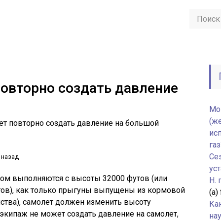
овторно создать давление
Мо
(ж
ет повторно создать давление на большой
ис
газ
Ce
 назад
уст
ом выполняются с высоты 32000 футов (или
H.
тов), как только прыгуны выпущены из кормовой
(а)
нства), самолет должен изменить высоту
Ка
 экипаж не может создать давление на самолет,
нау