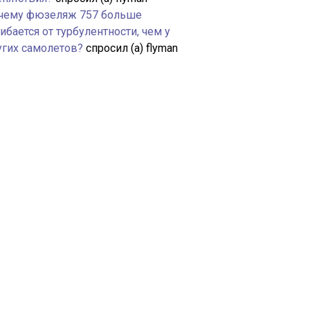
чему фюзеляж 757 больше
ибается от турбулентности, чем у
угих самолетов?
спросил (а) flyman