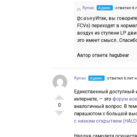
flyman
Админ.
ответил 6 
@casey
Итак, вы говорите
FCVs) переходят в норма
воздух из ступени LP дви
это имеет смысл…Спасиб
Автор ответа:
hagubear
flyman
Админ.
ответил 6 лет 
Единственный доступный ис
интернете, — это
форум вое
0
аналогичный вопрос. В те
парашютом с большой вы
с низким открытием (HALO
Наддув самолета осуществ