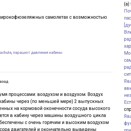
(а)
По
о широкофюзеляжных самолетах с возможностью
па
[ду
Вл
ра
ха
rachute
,
парашют давления кабины
Мо
са
ра
си
Явл
назад
ав
умя процессами: воздухом и воздухом. Воздух
не
 кабины через (по меньшей мере) 2 выпускных
Ес
енных на кормовой оконечности сосуда высокого
спр
ается в кабину через машины воздушного цикла
Яв
 обеспечены с очень горячим и высоким воздухом
фу
ссора двигателей и окончательно выведены
пр