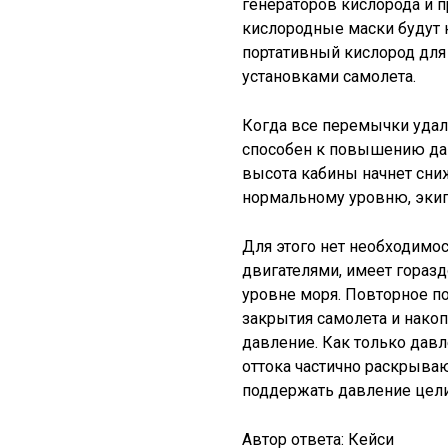
генераторов кислорода и п
кислородные маски будут н
портативный кислород для
установками самолета.
Когда все перемычки удал
способен к повышению дав
высота кабины начнет сниж
нормальному уровню, экип
Для этого нет необходимос
двигателями, имеет гораз
уровне моря. Повторное п
закрытия самолета и нако
давление. Как только давл
оттока частично раскрываю
поддержать давление цели
Автор ответа:
Кейси