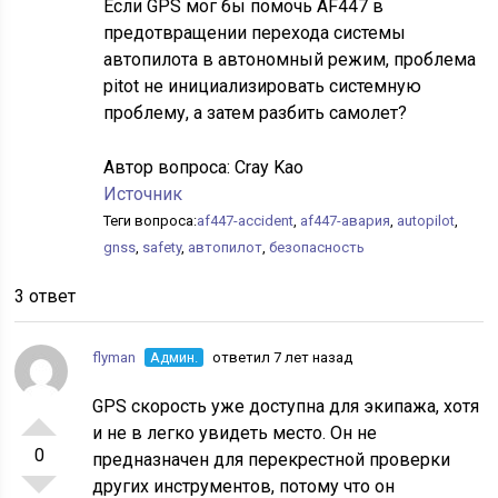
Если GPS мог бы помочь AF447 в
предотвращении перехода системы
автопилота в автономный режим, проблема
pitot не инициализировать системную
проблему, а затем разбить самолет?
Автор вопроса:
Cray Kao
Источник
Теги вопроса:
af447-accident
,
af447-авария
,
autopilot
,
gnss
,
safety
,
автопилот
,
безопасность
3 ответ
flyman
Админ.
ответил 7 лет назад
GPS скорость уже доступна для экипажа, хотя
и не в легко увидеть место. Он не
0
предназначен для перекрестной проверки
других инструментов, потому что он