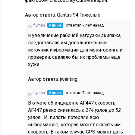
фактором, способствующим аварии.
Автор ответа:
Qantas 94 Тяжелые
flyman
Админ.
ответил 7 лет назад
и увеличение рабочей нагрузки экипажа,
предоставляя им дополнительный
источник информации для мониторинга и
проверки, сделало бы их проблемы еще
хуже…
Автор ответа:
jwenting
flyman
Админ.
ответил 7 лет назад
В отчете об инциденте AF447 скорость
AF447 резко снизилась
с 274 узлов до 52
узлов
. И, пилоты потеряли всю
информацию, которая может сказать им
скорость. В таком случае GPS может дать