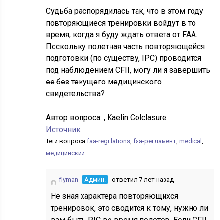
Судьба распорядилась так, что в этом году
повторяющиеся тренировки войдут в то
время, когда я буду ждать ответа от FAA.
Поскольку полетная часть повторяющейся
подготовки (по существу, IPC) проводится
под наблюдением CFII, могу ли я завершить
ее без текущего медицинского
свидетельства?
Автор вопроса:
, Kaelin Colclasure.
Источник
Теги вопроса:
faa-regulations
,
faa-регламент
,
medical
,
медицинский
flyman
Админ.
ответил 7 лет назад
Не зная характера повторяющихся
тренировок, это сводится к тому, нужно ли
вам быть PIC во время полетов. Если CFII