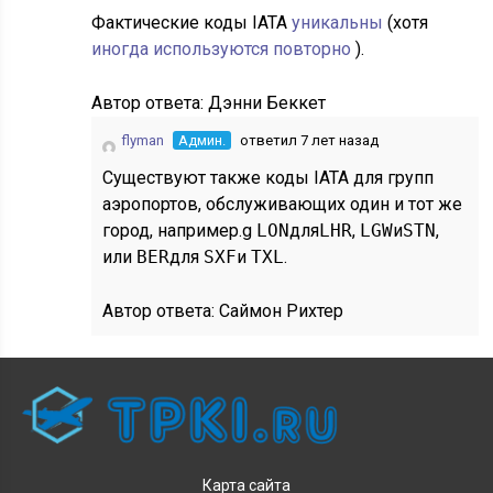
Фактические коды IATA
уникальны
(хотя
иногда используются повторно
).
Автор ответа:
Дэнни Беккет
flyman
Админ.
ответил 7 лет назад
Существуют также коды IATA для групп
аэропортов, обслуживающих один и тот же
город, например.g
LON
для
LHR
,
LGW
и
STN
,
или
BER
для
SXF
и
TXL
.
Автор ответа:
Саймон Рихтер
Карта сайта