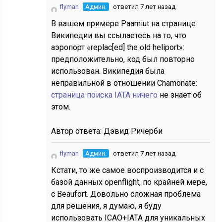
flyman
Админ.
ответил 7 лет назад
В вашем примере Paamiut на странице
Википедии вы ссылаетесь на то, что
аэропорт «replac[ed] the old heliport»:
предположительно, код был повторно
использован. Википедия была
неправильной в отношении Chamonate:
страница поиска IATA ничего
не знает об
этом.
Автор ответа:
Дэвид Ричерби
flyman
Админ.
ответил 7 лет назад
Кстати, то же самое воспроизводится и с
базой данных openflight, по крайней мере,
с Beaufort. Довольно сложная проблема
для решения, я думаю, я буду
использовать ICAO+IATA для уникальных