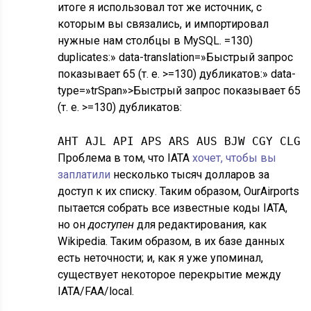
итоге я использовал тот же источник, с
которым вы связались, и импортировал
нужные нам столбцы в MySQL. =130)
duplicates:» data-translation=»Быстрый запрос
показывает 65 (т. е. >=130) дубликатов:» data-
type=»trSpan»>Быстрый запрос показывает 65
(т. е. >=130) дубликатов:
AHT AJL API APS ARS AUS BJW CGY CLG 
Проблема в том, что IATA
хочет, чтобы вы
заплатили
несколько тысяч долларов за
доступ к их списку. Таким образом, OurAirports
пытается собрать все известные коды IATA,
но он
доступен
для редактирования, как
Wikipedia. Таким образом, в их базе данных
есть неточности; и, как я уже упоминал,
существует некоторое перекрытие между
IATA/FAA/local.