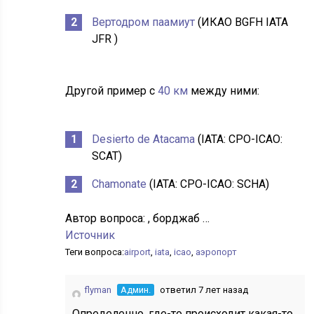
Вертодром паамиут
(ИКАО BGFH IATA
JFR )
Другой пример с
40 км
между ними:
Desierto de Atacama
(IATA: CPO-ICAO:
SCAT)
Chamonate
(IATA: CPO-ICAO: SCHA)
Автор вопроса:
, борджаб …
Источник
Теги вопроса:
airport
,
iata
,
icao
,
аэропорт
flyman
Админ.
ответил 7 лет назад
Определенно, где-то происходит какая-то