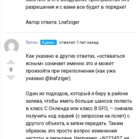
разрешения и с вами все будет в порядке!
Автор ответа:
Lnafziger
flyman
Админ.
ответил 7 лет назад
Как указано в других ответах, «оставаться
ясным» означает именно это и может
0
произойти при переполнении (как уже
указано @lnafziger).
Один из подходов, который я беру в районе
залива, чтобы иметь больше шансов попасть
в класс C Окленда или класс B SFO, — сначала
получить код squawk (с запросом на полет) с
другого объекта, а затем передать. Таким
образом, это просто вопрос изменения
частоты и передачи. Например. «N12345Z на