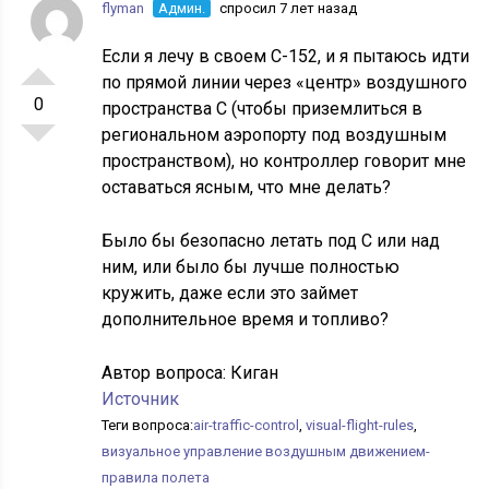
flyman
Админ.
спросил 7 лет назад
Если я лечу в своем C-152, и я пытаюсь идти
по прямой линии через «центр» воздушного
0
пространства C (чтобы приземлиться в
региональном аэропорту под воздушным
пространством), но контроллер говорит мне
оставаться ясным, что мне делать?
Было бы безопасно летать под C или над
ним, или было бы лучше полностью
кружить, даже если это займет
дополнительное время и топливо?
Автор вопроса:
Киган
Источник
Теги вопроса:
air-traffic-control
,
visual-flight-rules
,
визуальное управление воздушным движением-
правила полета