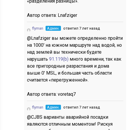
«разделения разницы».
Автор ответа:
Lnafziger
flyman
Админ.
ответил 7 лет назад
@Lnafziger вы можете определенно пройти
на 1000′ на южном маршруте над водой, но
над землей вы технически будете
нарушать
91.119(b)
много времени, так как
все пригородные разрастания и дома
выше 0′ MSL, и большая часть области
считается «перегруженной».
Автор ответа:
voretaq7
flyman
Админ.
ответил 7 лет назад
@CJBS варианты аварийной посадки
являются отличным моментом! Рискуя