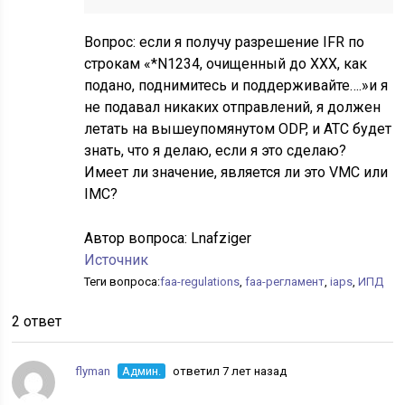
Вопрос: если я получу разрешение IFR по
строкам «*N1234, очищенный до XXX, как
подано, поднимитесь и поддерживайте….»и я
не подавал никаких отправлений, я должен
летать на вышеупомянутом ODP, и ATC будет
знать, что я делаю, если я это сделаю?
Имеет ли значение, является ли это VMC или
IMC?
Автор вопроса:
Lnafziger
Источник
Теги вопроса:
faa-regulations
,
faa-регламент
,
iaps
,
ИПД
2 ответ
flyman
Админ.
ответил 7 лет назад