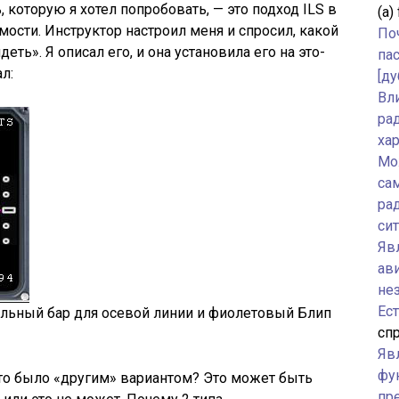
 которую я хотел попробовать, — это подход ILS в
(а)
ости. Инструктор настроил меня и спросил, какой
По
еть». Я описал его, и она установила его на это-
па
л:
[ду
Вл
ра
ха
Мо
са
ра
си
Явл
ав
не
Ес
льный бар для осевой линии и фиолетовый Блип
спр
Яв
фу
что было «другим» вариантом? Это может быть
пр