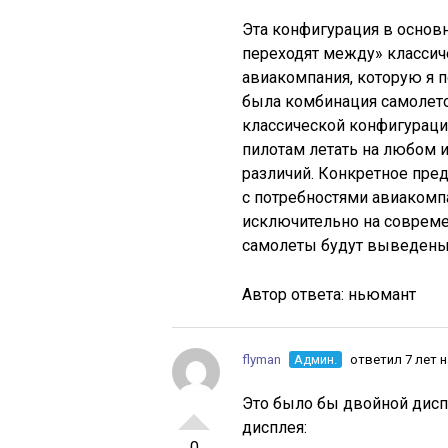
Эта конфигурация в основ
переходят между» классич
авиакомпания, которую я п
была комбинация самолето
классической конфигураци
пилотам летать на любом и
различий. Конкретное пре
с потребностями авиакомпа
исключительно на совреме
самолеты будут выведены 
Автор ответа:
ньюмант
flyman
Админ.
ответил 7 лет 
Это было бы двойной дисп
дисплея:
0