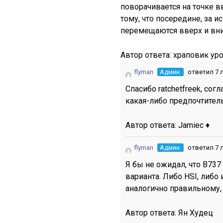
поворачивается на точке вв
тому, что посередине, за и
перемещаются вверх и вниз
Автор ответа:
храповик уро
flyman
Админ.
ответил 7 
Спасибо ratchetfreek, сог
какая-либо предпочтитель
Автор ответа:
Jamiec ♦
flyman
Админ.
ответил 7 
Я бы не ожидал, что B73
варианта. Либо HSI, либо
аналогично правильному, 
Автор ответа:
Ян Худец