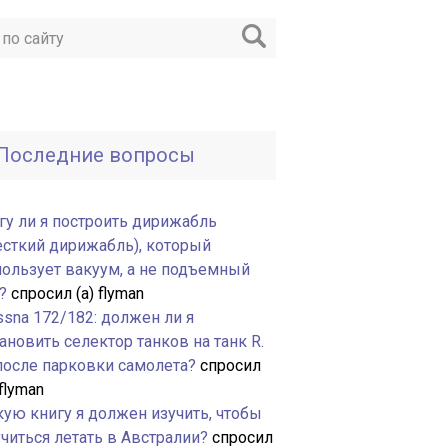
Последние вопросы
гу ли я построить дирижабль
есткий дирижабль), который
пользует вакуум, а не подъемный
?
спросил (а) flyman
ssna 172/182: должен ли я
ановить селектор танков на танк R.
 после парковки самолета?
спросил
 flyman
кую книгу я должен изучить, чтобы
читься летать в Австралии?
спросил