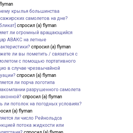
 flyman
чему крылья большинства
ссажирских самолетов на дне?
бликат]
спросил (а) flyman
ияет ли огромный вращающийся
дар АВАКС на летные
рактеристики?
спросил (а) flyman
жете ли вы пометить / связаться с
молетом с помощью портативного
дио в случае чрезвычайной
туации?
спросил (а) flyman
яется ли порча логотипа
иакомпании разрушенного самолета
законной?
спросил (а) flyman
ть ли потолок на погодных условиях?
осил (а) flyman
ляется ли число Рейнольдса
нкцией потока жидкости или
епятствия?
спросил (а) flyman