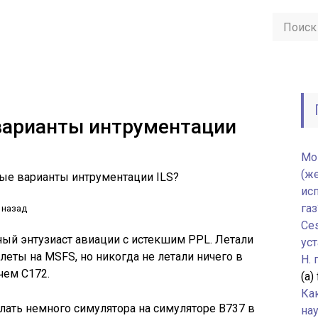
варианты интрументации
Мо
(ж
ые варианты интрументации ILS?
ис
газ
 назад
Ce
й энтузиаст авиации с истекшим PPL. Летали
уст
еты на MSFS, но никогда не летали ничего в
H.
чем C172.
(а)
Ка
лать немного симулятора на симуляторе B737 в
нау