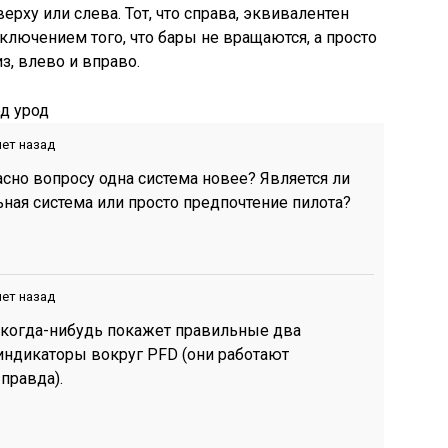
ерху или слева. Тот, что справа, эквивалентен
сключением того, что бары не вращаются, а просто
, влево и вправо.
д урод
лет назад
ласно вопросу одна система новее? Является ли
ная система или просто предпочтение пилота?
лет назад
7 когда-нибудь покажет правильные два
 индикаторы вокруг PFD (они работают
правда).