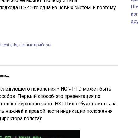
или это не может. Почему 2 типа
По
одхода ILS? Это одна из новых систем, и поэтому
изг
др
ruments
,
ils
,
летные приборы
назад
g следующего поколения » NG » PFD может быть
особов. Первый способ-это презентация по
только верхнюю часть HSI. Пилот будет летать на
ль нижней и правой части индикации положения
директора полета):