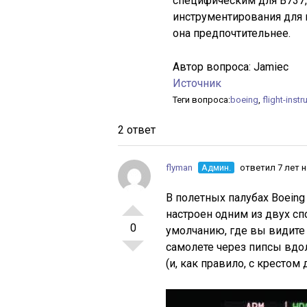
специфическим для B737, 
инструментирования для п
она предпочтительнее.
Автор вопроса:
Jamiec
Источник
Теги вопроса:
boeing
,
flight-inst
2 ответ
flyman
Админ.
ответил 7 лет 
В полетных палубах Boein
настроен одним из двух сп
0
умолчанию, где вы видите 
самолете через пипсы вдо
(и, как правило, с крестом 