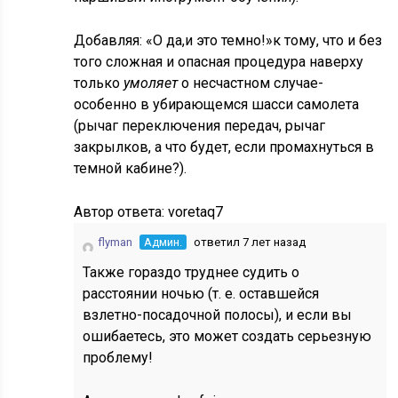
Добавляя: «О да,и это темно!»к тому, что и без
того сложная и опасная процедура наверху
только
умоляет
о несчастном случае-
особенно в убирающемся шасси самолета
(рычаг переключения передач, рычаг
закрылков, а что будет, если промахнуться в
темной кабине?).
Автор ответа:
voretaq7
flyman
Админ.
ответил 7 лет назад
Также гораздо труднее судить о
расстоянии ночью (т. е. оставшейся
взлетно-посадочной полосы), и если вы
ошибаетесь, это может создать серьезную
проблему!