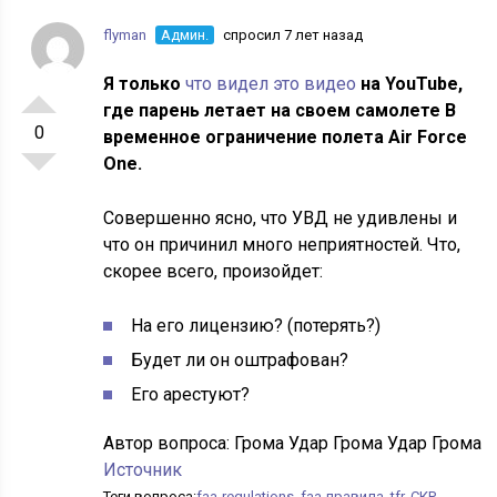
flyman
Админ.
спросил 7 лет назад
Я только
что видел это видео
на YouTube,
где парень летает на своем самолете В
0
временное ограничение полета Air Force
One.
Совершенно ясно, что УВД не удивлены и
что он причинил много неприятностей. Что,
скорее всего, произойдет:
На его лицензию? (потерять?)
Будет ли он оштрафован?
Его арестуют?
Автор вопроса:
Грома Удар Грома Удар Грома
Источник
Теги вопроса:
faa-regulations
,
faa-правила
,
tfr
,
СКР