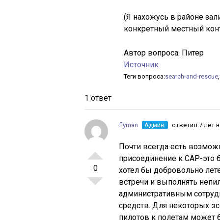
(Я нахожусь в районе зал
конкретный местный конт
Автор вопроса:
Питер
Источник
Теги вопроса:
search-and-rescue
1 ответ
flyman
Админ.
ответил 7 лет 
Почти всегда есть возможн
присоединение к CAP-это б
0
хотел бы добровольно лет
встречи и выполнять непил
административным сотрудн
средств. Для некоторых э
пилотов к полетам может 