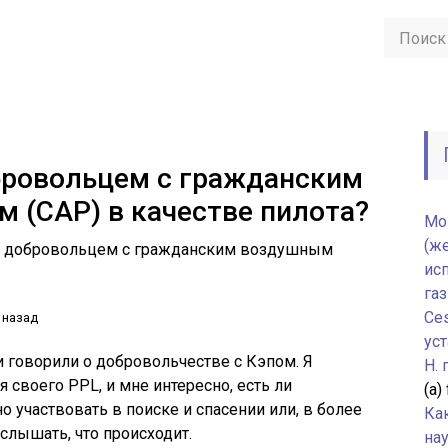
бровольцем с гражданским
 (CAP) в качестве пилота?
Мо
(ж
ь добровольцем с гражданским воздушным
ис
газ
Ce
 назад
уст
и говорили о добровольчестве с Кэпом. Я
H.
я своего PPL, и мне интересно, есть ли
(а)
 участвовать в поиске и спасении или, в более
Ка
слышать, что происходит.
нау