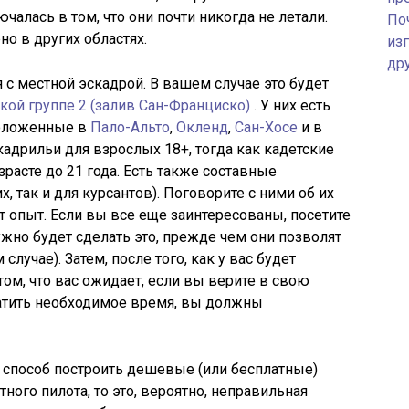
чалась в том, что они почти никогда не летали.
По
о в других областях.
изг
др
 с местной эскадрой. В вашем случае это будет
кой группе 2 (залив Сан-Франциско)
. У них есть
положенные в
Пало-Альто
,
Окленд
,
Сан-Хосе
и в
кадрильи для взрослых 18+, тогда как кадетские
зрасте до 21 года. Есть также составные
, так и для курсантов). Поговорите с ними об их
ет опыт. Если вы все еще заинтересованы, посетите
жно будет сделать это, прежде чем они позволят
случае). Затем, после того, как у вас будет
ом, что вас ожидает, если вы верите в свою
атить необходимое время, вы должны
то способ построить дешевые (или бесплатные)
тного пилота, то это, вероятно, неправильная