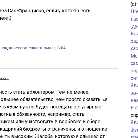
(а)
ива Сан-Франциско, если у кого-то есть
По
ент.)
па
[ду
Вл
ра
,
usa
,
поисково-спасательные
,
США
ха
Мо
са
ра
си
назад
Явл
ость стать волонтером. Тем не менее,
ав
ольшее обязательство, чем просто сказать: «я
не
еть.»Вам нужно будет посещать регулярные
Ес
отные обязанности, например, стать
спр
иком или участвовать в вербовке и сборе
Яв
скадрилий бюджеты ограничены, и отношение
фу
быть высоким. Жалоба, которую я слышал от
пр