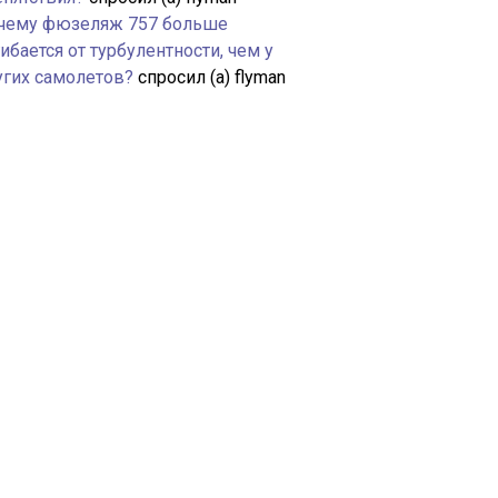
чему фюзеляж 757 больше
ибается от турбулентности, чем у
угих самолетов?
спросил (а) flyman