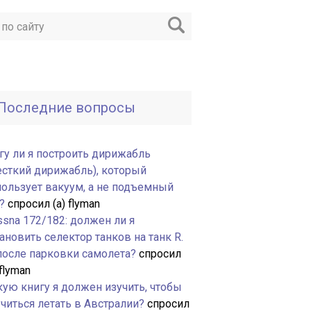
Последние вопросы
гу ли я построить дирижабль
есткий дирижабль), который
пользует вакуум, а не подъемный
?
спросил (а) flyman
ssna 172/182: должен ли я
ановить селектор танков на танк R.
 после парковки самолета?
спросил
 flyman
кую книгу я должен изучить, чтобы
читься летать в Австралии?
спросил