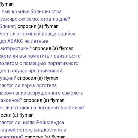
 flyman
чему крылья большинства
ссажирских самолетов на дне?
бликат]
спросил (а) flyman
ияет ли огромный вращающийся
дар АВАКС на летные
рактеристики?
спросил (а) flyman
жете ли вы пометить / связаться с
молетом с помощью портативного
дио в случае чрезвычайной
туации?
спросил (а) flyman
яется ли порча логотипа
иакомпании разрушенного самолета
законной?
спросил (а) flyman
ть ли потолок на погодных условиях?
осил (а) flyman
ляется ли число Рейнольдса
нкцией потока жидкости или
епятствия?
спросил (а) flyman