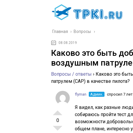
Главная
›
Вопросы
08.08.2019
Каково это быть до
воздушным патрулем
Вопросы / ответы
›
Каково это быт
патрулем (CAP) в качестве пилота?
flyman
Админ.
спросил 7 лет
Я видел, как разные люд
собираюсь пройти тест дл
0
возможности добровольно
общем плане, интересно у