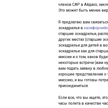
членов CAP в Айдахо, заклю
Это может быть менее верн
Я предлагаю вам связаться
эскадрилья в
калифорнийс
старшие эскадрильи, рас
других местах (старшие эс
эскадрильи для детей в во
эскадрильи как для старших
миссии и о том, каков буд
некоторые встречи (вам ну
вам подать заявку в любом 
хорошее представление о т
миссию, и вы готовы потр
присоединиться.
Если все, что вы ищете, э
часы полета в качестве час